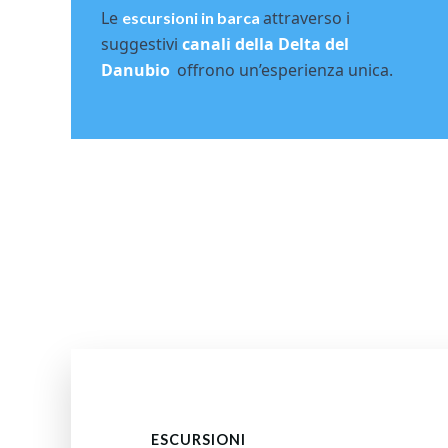
Le
attraverso i
escursioni in barca
suggestivi
canali della Delta del
Danubio
offrono un’esperienza unica.
ESCURSIONI