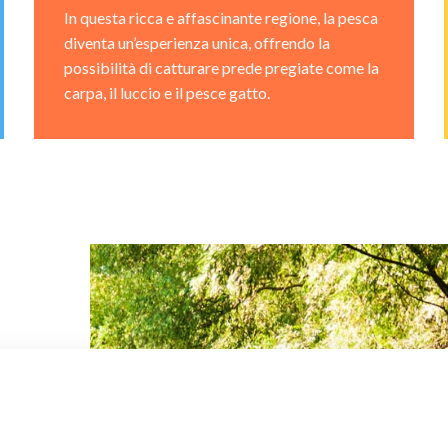
In questa ricca e affascinante regione, la pesca
diventa un’esperienza unica, offrendo la
possibilità di catturare prede pregiate come la
carpa, il luccio e il pesce gatto.