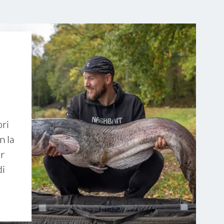
ori
n la
er
di