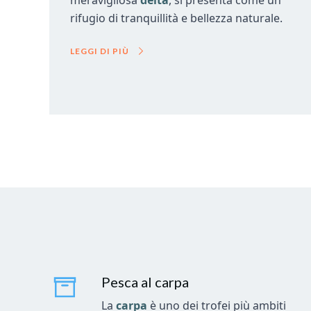
meravigliosa
delta
, si presenta come un
rifugio di tranquillità e bellezza naturale.
LEGGI DI PIÙ
Pesca al carpa
La
carpa
è uno dei trofei più ambiti