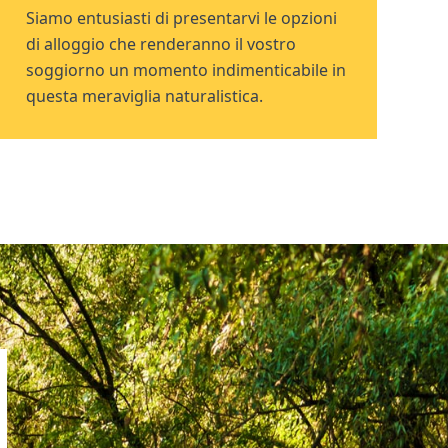
Siamo entusiasti di presentarvi le opzioni
di alloggio che renderanno il vostro
soggiorno un momento indimenticabile in
questa meraviglia naturalistica.