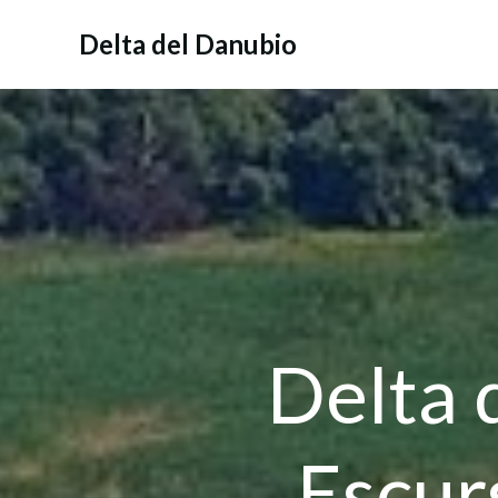
Vai
al
Delta del Danubio
contenuto
Delta 
Escurs