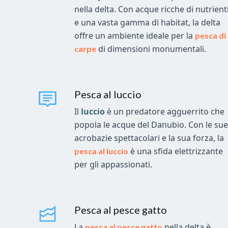
nella delta. Con acque ricche di nutrient
e una vasta gamma di habitat, la delta
offre un ambiente ideale per la
pesca di
di dimensioni monumentali.
carpe
Pesca al luccio
Il
luccio
è un predatore agguerrito che
popola le acque del Danubio. Con le su
acrobazie spettacolari e la sua forza, la
è una sfida elettrizzante
pesca al luccio
per gli appassionati.
Pesca al pesce gatto
La
nella delta è
pesca al pesce gatto