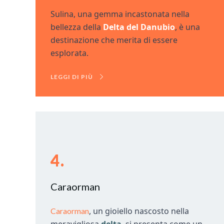
Sulina, una gemma incastonata nella
bellezza della
Delta del Danubio
, è una
destinazione che merita di essere
esplorata.
LEGGI DI PIÙ
4.
Caraorman
, un gioiello nascosto nella
Caraorman