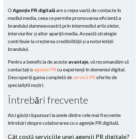
O
Agenție PR digitală
are o rețea vastă de contacte în
mediul media, ceea ce permite promovarea eficientă a
brandului dumneavoastră prin intermediul articolelor,
interviurilor și altor apariții media. Această strategie
contribuie la creșterea credibilității și a notorietății
brandului.
Pentru a beneficia de aceste
avantaje
, vă recomandăm să
contactați o
agenție PR
cu experiență în domeniul digital.
Descoperiți gama completă de
servicii PR
oferite de
specialiștii noștri.
Întrebări frecvente
Aici găsiți răspunsuri la unele dintre cele mai frecvente
întrebări despre colaborarea cu o agenție PR digitală.
Cât costă serviciile unei agenții PR digitale?