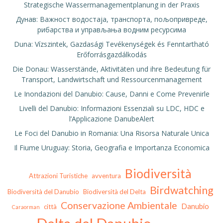
Strategische Wassermanagementplanung in der Praxis
Дунав: Важност водостаја, транспорта, пољопривреде,
рибарства и управљања водним ресурсима
Duna: Vízszintek, Gazdasági Tevékenységek és Fenntartható
Erőforrásgazdálkodás
Die Donau: Wasserstände, Aktivitäten und ihre Bedeutung für
Transport, Landwirtschaft und Ressourcenmanagement
Le Inondazioni del Danubio: Cause, Danni e Come Prevenirle
Livelli del Danubio: Informazioni Essenziali su LDC, HDC e
l’Applicazione DanubeAlert
Le Foci del Danubio in Romania: Una Risorsa Naturale Unica
Il Fiume Uruguay: Storia, Geografia e Importanza Economica
Biodiversità
Attrazioni Turistiche
avventura
Birdwatching
Biodiversità del Danubio
Biodiversità del Delta
Conservazione Ambientale
Danubio
città
Caraorman