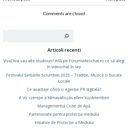
Post
Post
navigation
navigation
Comments are closed
Cer
Articoli recenti
VivaDiva sau alte studiouri? Află pe Forumvideochat.ro ce să alegi
în videochat în Iași
Festivalul Serbările Scrumbiei 2025 – Tradiție, Muzică și Bucate
Locale
Ce avantaje oferă o Agenție PR digitală?
A víz szerepe a klímaváltozás elleni küzdelemben
Managementul Crizei de Apă.
Parteneriate pentru protecția mediului
Inițiative de Protecție a Mediului