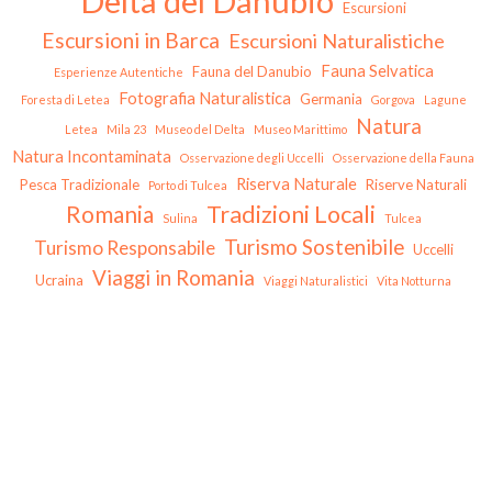
Delta del Danubio
Escursioni
Escursioni in Barca
Escursioni Naturalistiche
Fauna Selvatica
Fauna del Danubio
Esperienze Autentiche
Fotografia Naturalistica
Germania
Foresta di Letea
Gorgova
Lagune
Natura
Letea
Mila 23
Museo del Delta
Museo Marittimo
Natura Incontaminata
Osservazione degli Uccelli
Osservazione della Fauna
Riserva Naturale
Pesca Tradizionale
Riserve Naturali
Porto di Tulcea
Tradizioni Locali
Romania
Sulina
Tulcea
Turismo Sostenibile
Turismo Responsabile
Uccelli
Viaggi in Romania
Ucraina
Viaggi Naturalistici
Vita Notturna