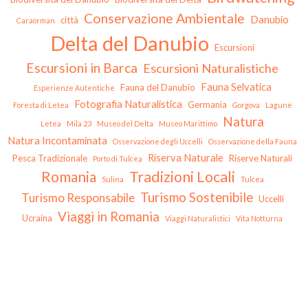
Conservazione Ambientale
Danubio
città
Caraorman
Delta del Danubio
Escursioni
Escursioni in Barca
Escursioni Naturalistiche
Fauna Selvatica
Fauna del Danubio
Esperienze Autentiche
Fotografia Naturalistica
Germania
Foresta di Letea
Gorgova
Lagune
Natura
Letea
Mila 23
Museo del Delta
Museo Marittimo
Natura Incontaminata
Osservazione degli Uccelli
Osservazione della Fauna
Riserva Naturale
Pesca Tradizionale
Riserve Naturali
Porto di Tulcea
Tradizioni Locali
Romania
Sulina
Tulcea
Turismo Sostenibile
Turismo Responsabile
Uccelli
Viaggi in Romania
Ucraina
Viaggi Naturalistici
Vita Notturna