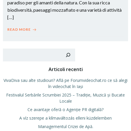
paradiso per gli amanti della natura. Con la sua ricca
biodiversità, paesaggi mozzafiato e una varietà di attività
[…]
READ MORE
Cer
Articoli recenti
VivaDiva sau alte studiouri? Află pe Forumvideochat.ro ce să alegi
în videochat în Iași
Festivalul Serbările Scrumbiei 2025 – Tradiție, Muzică și Bucate
Locale
Ce avantaje oferă o Agenție PR digitală?
A víz szerepe a klímaváltozás elleni küzdelemben
Managementul Crizei de Apă.