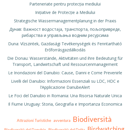
Parteneriate pentru protecția mediului
Inițiative de Protecție a Mediului
Strategische Wassermanagementplanung in der Praxis
Дунав: Важност водостаја, транспорта, пољопривреде,
рибарства и управљања водним ресурсима
Duna: Vízszintek, Gazdasági Tevékenységek és Fenntartható
Erőforrásgazdálkodás
Die Donau: Wasserstände, Aktivitäten und ihre Bedeutung für
Transport, Landwirtschaft und Ressourcenmanagement
Le Inondazioni del Danubio: Cause, Danni e Come Prevenirle
Livelli del Danubio: Informazioni Essenziali su LDC, HDC e
l’Applicazione DanubeAlert
Le Foci del Danubio in Romania: Una Risorsa Naturale Unica
Il Fiume Uruguay: Storia, Geografia e Importanza Economica
Biodiversità
Attrazioni Turistiche
avventura
Birdwatching
Biodiversità del Danubio
Biodiversità del Delta