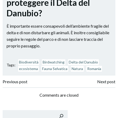
proteggere il Delta del
Danubio?
È importante essere consapevoli dell’ambiente fragile del
delta e di non disturbare gli animali. È inoltre consigliabile
seguire le regole del parco e di non lasciare traccia del
proprio passaggio.
Biodiversità
Birdwatching
Delta del Danubio
Tags:
ecosistema
Fauna Selvatica
Natura
Romania
Post
Post
Previous post
Next post
navigation
navigation
Comments are closed
Cer