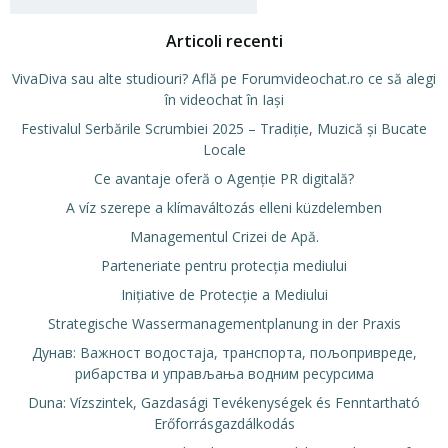
Articoli recenti
VivaDiva sau alte studiouri? Află pe Forumvideochat.ro ce să alegi
în videochat în Iași
Festivalul Serbările Scrumbiei 2025 – Tradiție, Muzică și Bucate
Locale
Ce avantaje oferă o Agenție PR digitală?
A víz szerepe a klímaváltozás elleni küzdelemben
Managementul Crizei de Apă.
Parteneriate pentru protecția mediului
Inițiative de Protecție a Mediului
Strategische Wassermanagementplanung in der Praxis
Дунав: Важност водостаја, транспорта, пољопривреде,
рибарства и управљања водним ресурсима
Duna: Vízszintek, Gazdasági Tevékenységek és Fenntartható
Erőforrásgazdálkodás