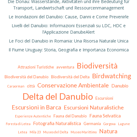
Die Donau: Wasserstände, Aktivitäten und ihre Bedeutung für
Transport, Landwirtschaft und Ressourcenmanagement
Le Inondazioni del Danubio: Cause, Danni e Come Prevenirle
Livelli del Danubio: Informazioni Essenziali su LDC, HDC e
l’Applicazione DanubeAlert
Le Foci del Danubio in Romania: Una Risorsa Naturale Unica
Il Fiume Uruguay: Storia, Geografia e Importanza Economica
Biodiversità
Attrazioni Turistiche
avventura
Birdwatching
Biodiversità del Danubio
Biodiversità del Delta
Conservazione Ambientale
Danubio
città
Caraorman
Delta del Danubio
Escursioni
Escursioni in Barca
Escursioni Naturalistiche
Fauna Selvatica
Fauna del Danubio
Esperienze Autentiche
Fotografia Naturalistica
Germania
Foresta di Letea
Gorgova
Lagune
Natura
Letea
Mila 23
Museo del Delta
Museo Marittimo