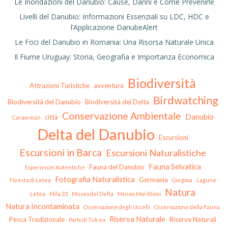
Le Inondazioni del Danubio: Cause, Danni e Come Prevenirle
Livelli del Danubio: Informazioni Essenziali su LDC, HDC e
l’Applicazione DanubeAlert
Le Foci del Danubio in Romania: Una Risorsa Naturale Unica
Il Fiume Uruguay: Storia, Geografia e Importanza Economica
Biodiversità
Attrazioni Turistiche
avventura
Birdwatching
Biodiversità del Danubio
Biodiversità del Delta
Conservazione Ambientale
Danubio
città
Caraorman
Delta del Danubio
Escursioni
Escursioni in Barca
Escursioni Naturalistiche
Fauna Selvatica
Fauna del Danubio
Esperienze Autentiche
Fotografia Naturalistica
Germania
Foresta di Letea
Gorgova
Lagune
Natura
Letea
Mila 23
Museo del Delta
Museo Marittimo
Natura Incontaminata
Osservazione degli Uccelli
Osservazione della Fauna
Riserva Naturale
Pesca Tradizionale
Riserve Naturali
Porto di Tulcea