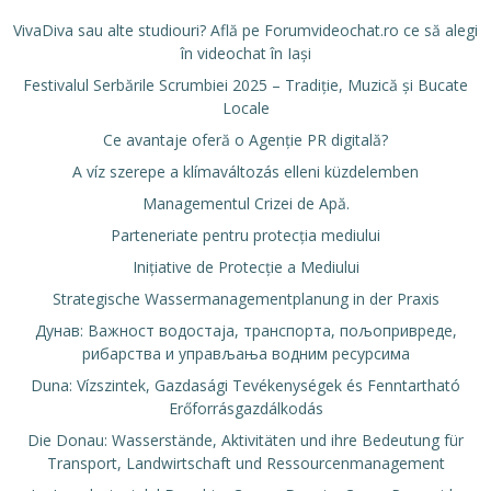
VivaDiva sau alte studiouri? Află pe Forumvideochat.ro ce să alegi
în videochat în Iași
Festivalul Serbările Scrumbiei 2025 – Tradiție, Muzică și Bucate
Locale
Ce avantaje oferă o Agenție PR digitală?
A víz szerepe a klímaváltozás elleni küzdelemben
Managementul Crizei de Apă.
Parteneriate pentru protecția mediului
Inițiative de Protecție a Mediului
Strategische Wassermanagementplanung in der Praxis
Дунав: Важност водостаја, транспорта, пољопривреде,
рибарства и управљања водним ресурсима
Duna: Vízszintek, Gazdasági Tevékenységek és Fenntartható
Erőforrásgazdálkodás
Die Donau: Wasserstände, Aktivitäten und ihre Bedeutung für
Transport, Landwirtschaft und Ressourcenmanagement