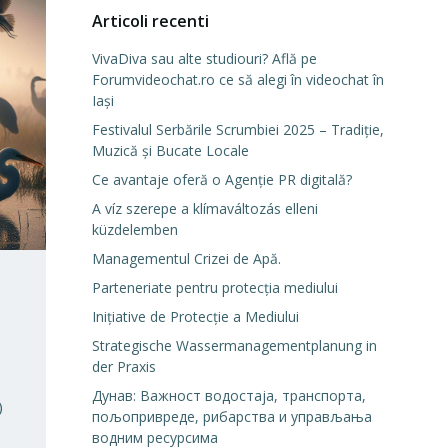
Articoli recenti
VivaDiva sau alte studiouri? Află pe
Forumvideochat.ro ce să alegi în videochat în
Iași
Festivalul Serbările Scrumbiei 2025 – Tradiție,
Muzică și Bucate Locale
Ce avantaje oferă o Agenție PR digitală?
A víz szerepe a klímaváltozás elleni
küzdelemben
Managementul Crizei de Apă.
Parteneriate pentru protecția mediului
Inițiative de Protecție a Mediului
Strategische Wassermanagementplanung in
der Praxis
Дунав: Важност водостаја, транспорта,
)
пољопривреде, рибарства и управљања
водним ресурсима