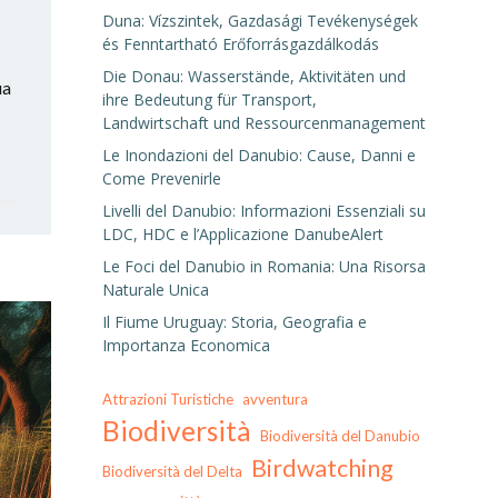
Duna: Vízszintek, Gazdasági Tevékenységek
és Fenntartható Erőforrásgazdálkodás
Die Donau: Wasserstände, Aktivitäten und
ua
ihre Bedeutung für Transport,
Landwirtschaft und Ressourcenmanagement
Le Inondazioni del Danubio: Cause, Danni e
Come Prevenirle
Livelli del Danubio: Informazioni Essenziali su
LDC, HDC e l’Applicazione DanubeAlert
Le Foci del Danubio in Romania: Una Risorsa
Naturale Unica
Il Fiume Uruguay: Storia, Geografia e
Importanza Economica
Attrazioni Turistiche
avventura
Biodiversità
Biodiversità del Danubio
Birdwatching
Biodiversità del Delta