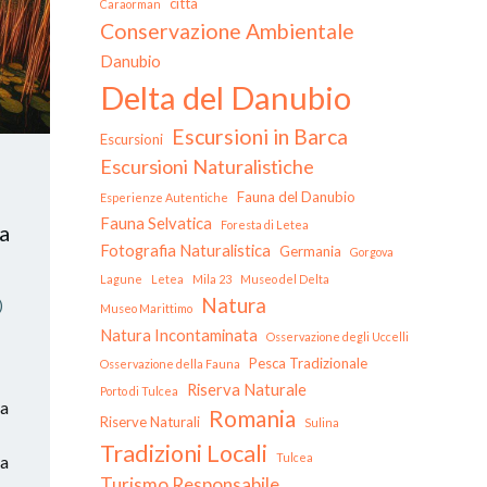
città
Caraorman
Conservazione Ambientale
Danubio
Delta del Danubio
Escursioni in Barca
Escursioni
Escursioni Naturalistiche
Fauna del Danubio
Esperienze Autentiche
Fauna Selvatica
Foresta di Letea
ia
Fotografia Naturalistica
Germania
Gorgova
Lagune
Letea
Mila 23
Museo del Delta
Natura
)
Museo Marittimo
Natura Incontaminata
Osservazione degli Uccelli
Pesca Tradizionale
Osservazione della Fauna
Riserva Naturale
Porto di Tulcea
ta
Romania
Riserve Naturali
Sulina
Tradizioni Locali
Tulcea
ta
Turismo Responsabile