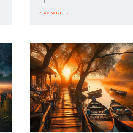
[…]
READ MORE