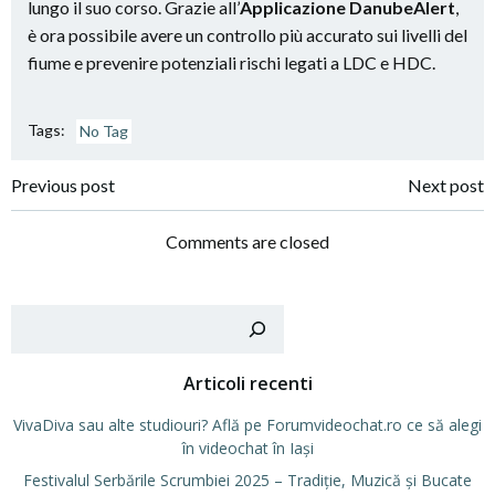
lungo il suo corso. Grazie all’
Applicazione DanubeAlert
,
è ora possibile avere un controllo più accurato sui livelli del
fiume e prevenire potenziali rischi legati a LDC e HDC.
Tags:
No Tag
Post
Post
Previous post
Next post
navigation
navigation
Comments are closed
Cer
Articoli recenti
VivaDiva sau alte studiouri? Află pe Forumvideochat.ro ce să alegi
în videochat în Iași
Festivalul Serbările Scrumbiei 2025 – Tradiție, Muzică și Bucate