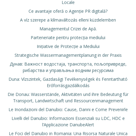
Locale
Ce avantaje oferă o Agenție PR digitală?
A víz szerepe a klímaváltozás elleni küzdelemben
Managementul Crizei de Apă.
Parteneriate pentru protecția mediului
Inițiative de Protecție a Mediului
Strategische Wassermanagementplanung in der Praxis
Дунав: Важност водостаја, транспорта, пољопривреде,
рибарства и управљања водним ресурсима
Duna: Vízszintek, Gazdasági Tevékenységek és Fenntartható
Erőforrásgazdálkodás
Die Donau: Wasserstände, Aktivitäten und ihre Bedeutung für
Transport, Landwirtschaft und Ressourcenmanagement
Le Inondazioni del Danubio: Cause, Danni e Come Prevenirle
Livelli del Danubio: Informazioni Essenziali su LDC, HDC e
l’Applicazione DanubeAlert
Le Foci del Danubio in Romania: Una Risorsa Naturale Unica