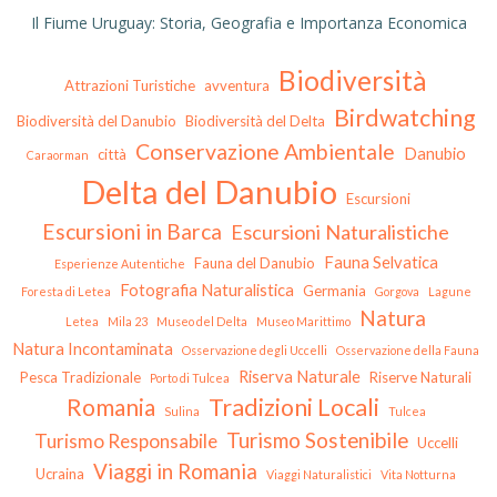
Il Fiume Uruguay: Storia, Geografia e Importanza Economica
Biodiversità
Attrazioni Turistiche
avventura
Birdwatching
Biodiversità del Danubio
Biodiversità del Delta
Conservazione Ambientale
Danubio
città
Caraorman
Delta del Danubio
Escursioni
Escursioni in Barca
Escursioni Naturalistiche
Fauna Selvatica
Fauna del Danubio
Esperienze Autentiche
Fotografia Naturalistica
Germania
Foresta di Letea
Gorgova
Lagune
Natura
Letea
Mila 23
Museo del Delta
Museo Marittimo
Natura Incontaminata
Osservazione degli Uccelli
Osservazione della Fauna
Riserva Naturale
Pesca Tradizionale
Riserve Naturali
Porto di Tulcea
Tradizioni Locali
Romania
Sulina
Tulcea
Turismo Sostenibile
Turismo Responsabile
Uccelli
Viaggi in Romania
Ucraina
Viaggi Naturalistici
Vita Notturna