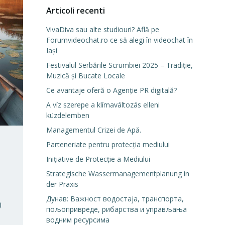
Articoli recenti
VivaDiva sau alte studiouri? Află pe
Forumvideochat.ro ce să alegi în videochat în
Iași
Festivalul Serbările Scrumbiei 2025 – Tradiție,
Muzică și Bucate Locale
Ce avantaje oferă o Agenție PR digitală?
A víz szerepe a klímaváltozás elleni
küzdelemben
Managementul Crizei de Apă.
Parteneriate pentru protecția mediului
Inițiative de Protecție a Mediului
Strategische Wassermanagementplanung in
der Praxis
Дунав: Важност водостаја, транспорта,
)
пољопривреде, рибарства и управљања
водним ресурсима