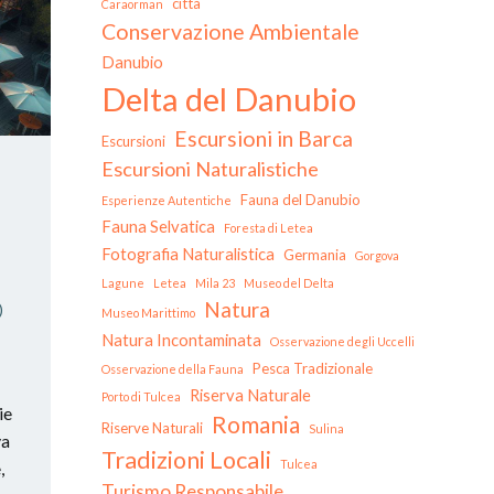
città
Caraorman
Conservazione Ambientale
Danubio
Delta del Danubio
Escursioni in Barca
Escursioni
Escursioni Naturalistiche
Fauna del Danubio
Esperienze Autentiche
Fauna Selvatica
Foresta di Letea
Fotografia Naturalistica
Germania
Gorgova
Lagune
Letea
Mila 23
Museo del Delta
Natura
)
Museo Marittimo
Natura Incontaminata
Osservazione degli Uccelli
Pesca Tradizionale
Osservazione della Fauna
Riserva Naturale
Porto di Tulcea
ie
Romania
Riserve Naturali
Sulina
va
Tradizioni Locali
Tulcea
,
Turismo Responsabile