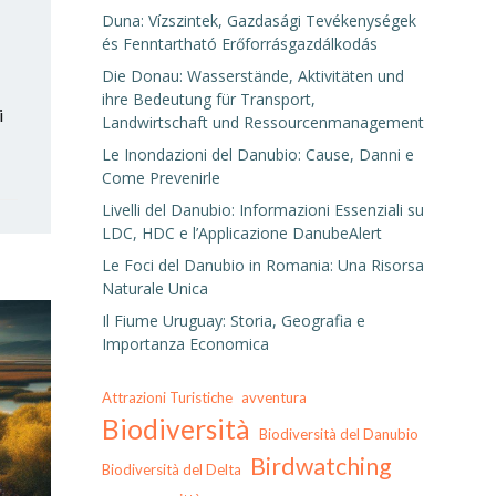
Duna: Vízszintek, Gazdasági Tevékenységek
és Fenntartható Erőforrásgazdálkodás
Die Donau: Wasserstände, Aktivitäten und
ihre Bedeutung für Transport,
i
Landwirtschaft und Ressourcenmanagement
Le Inondazioni del Danubio: Cause, Danni e
Come Prevenirle
Livelli del Danubio: Informazioni Essenziali su
LDC, HDC e l’Applicazione DanubeAlert
Le Foci del Danubio in Romania: Una Risorsa
Naturale Unica
Il Fiume Uruguay: Storia, Geografia e
Importanza Economica
Attrazioni Turistiche
avventura
Biodiversità
Biodiversità del Danubio
Birdwatching
Biodiversità del Delta