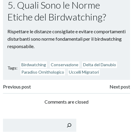
5. Quali Sono le Norme
Etiche del Birdwatching?
Rispettare le distanze consigliate e evitare comportamenti
disturbanti sono norme fondamentali per il birdwatching
responsabile.
Birdwatching
Conservazione
Delta del Danubio
Tags:
Paradiso Ornithologico
Uccelli Migratori
Post
Post
Previous post
Next post
navigation
navigation
Comments are closed
Cer