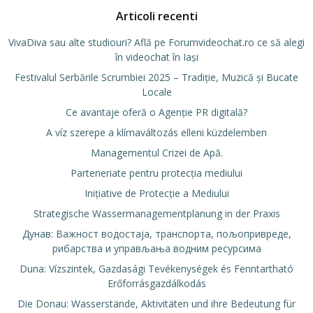
Articoli recenti
VivaDiva sau alte studiouri? Află pe Forumvideochat.ro ce să alegi
în videochat în Iași
Festivalul Serbările Scrumbiei 2025 – Tradiție, Muzică și Bucate
Locale
Ce avantaje oferă o Agenție PR digitală?
A víz szerepe a klímaváltozás elleni küzdelemben
Managementul Crizei de Apă.
Parteneriate pentru protecția mediului
Inițiative de Protecție a Mediului
Strategische Wassermanagementplanung in der Praxis
Дунав: Важност водостаја, транспорта, пољопривреде,
рибарства и управљања водним ресурсима
Duna: Vízszintek, Gazdasági Tevékenységek és Fenntartható
Erőforrásgazdálkodás
Die Donau: Wasserstände, Aktivitäten und ihre Bedeutung für