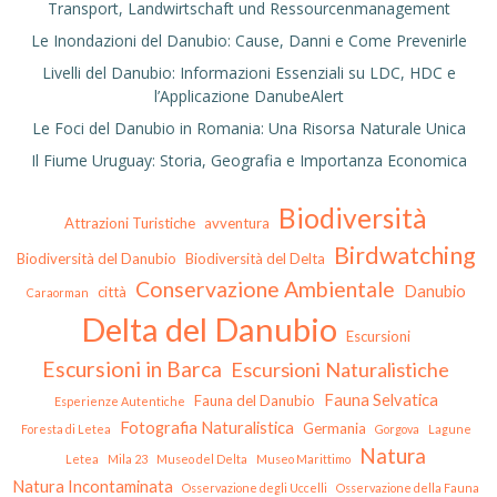
Transport, Landwirtschaft und Ressourcenmanagement
Le Inondazioni del Danubio: Cause, Danni e Come Prevenirle
Livelli del Danubio: Informazioni Essenziali su LDC, HDC e
l’Applicazione DanubeAlert
Le Foci del Danubio in Romania: Una Risorsa Naturale Unica
Il Fiume Uruguay: Storia, Geografia e Importanza Economica
Biodiversità
Attrazioni Turistiche
avventura
Birdwatching
Biodiversità del Danubio
Biodiversità del Delta
Conservazione Ambientale
Danubio
città
Caraorman
Delta del Danubio
Escursioni
Escursioni in Barca
Escursioni Naturalistiche
Fauna Selvatica
Fauna del Danubio
Esperienze Autentiche
Fotografia Naturalistica
Germania
Foresta di Letea
Gorgova
Lagune
Natura
Letea
Mila 23
Museo del Delta
Museo Marittimo
Natura Incontaminata
Osservazione degli Uccelli
Osservazione della Fauna