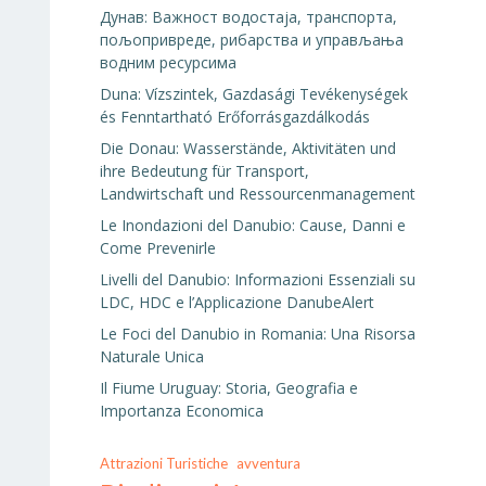
Дунав: Важност водостаја, транспорта,
пољопривреде, рибарства и управљања
водним ресурсима
Duna: Vízszintek, Gazdasági Tevékenységek
és Fenntartható Erőforrásgazdálkodás
Die Donau: Wasserstände, Aktivitäten und
ihre Bedeutung für Transport,
Landwirtschaft und Ressourcenmanagement
Le Inondazioni del Danubio: Cause, Danni e
Come Prevenirle
Livelli del Danubio: Informazioni Essenziali su
LDC, HDC e l’Applicazione DanubeAlert
Le Foci del Danubio in Romania: Una Risorsa
Naturale Unica
Il Fiume Uruguay: Storia, Geografia e
Importanza Economica
Attrazioni Turistiche
avventura