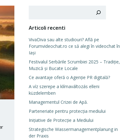
Cerca
Articoli recenti
VivaDiva sau alte studiouri? Află pe
Forumvideochat.ro ce să alegi în videochat în
Iași
Festivalul Serbările Scrumbiei 2025 – Tradiție,
Muzică și Bucate Locale
Ce avantaje oferă o Agenție PR digitală?
A víz szerepe a klímaváltozás elleni
küzdelemben
Managementul Crizei de Apă.
Parteneriate pentru protecția mediului
Inițiative de Protecție a Mediului
er
Strategische Wassermanagementplanung in
der Praxis