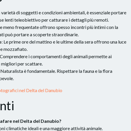
a varietà di soggetti e condizioni ambientali, è essenziale portare
e lenti teleobiettivo per catturare i dettagli più remoti.
ne meno frequentate offrono spesso incontri più intimi con la
tati può portare a scoperte straordinarie.
o
: Le prime ore del mattino e le ultime della sera offrono una luce
fie mozzafiato.
 Comprendere i comportamenti degli animali permette ai
 migliori per scattare.
o Naturalista è fondamentale. Rispettare la fauna e la flora
pevole.
Fotografici nel Delta del Danubio
nti
rafare nel Delta del Danubio?
ni climatiche ideali e una maggiore attività animale.