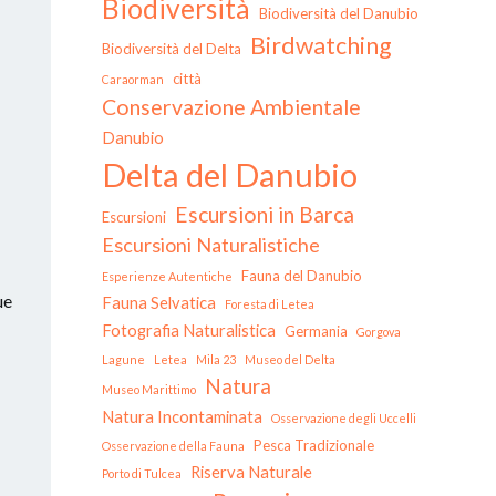
Biodiversità
Biodiversità del Danubio
Birdwatching
Biodiversità del Delta
città
Caraorman
Conservazione Ambientale
Danubio
Delta del Danubio
Escursioni in Barca
Escursioni
Escursioni Naturalistiche
Fauna del Danubio
Esperienze Autentiche
ue
Fauna Selvatica
Foresta di Letea
Fotografia Naturalistica
Germania
Gorgova
Lagune
Letea
Mila 23
Museo del Delta
Natura
Museo Marittimo
Natura Incontaminata
Osservazione degli Uccelli
Pesca Tradizionale
Osservazione della Fauna
Riserva Naturale
Porto di Tulcea