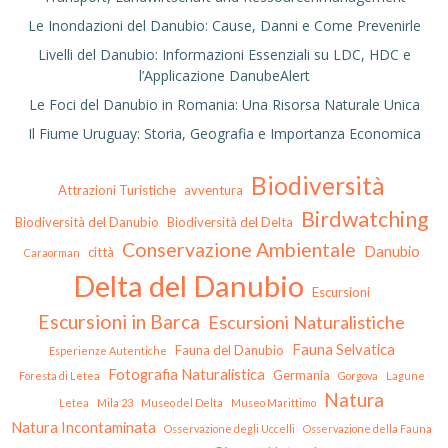
Le Inondazioni del Danubio: Cause, Danni e Come Prevenirle
Livelli del Danubio: Informazioni Essenziali su LDC, HDC e
l’Applicazione DanubeAlert
Le Foci del Danubio in Romania: Una Risorsa Naturale Unica
Il Fiume Uruguay: Storia, Geografia e Importanza Economica
Biodiversità
Attrazioni Turistiche
avventura
Birdwatching
Biodiversità del Danubio
Biodiversità del Delta
Conservazione Ambientale
Danubio
città
Caraorman
Delta del Danubio
Escursioni
Escursioni in Barca
Escursioni Naturalistiche
Fauna Selvatica
Fauna del Danubio
Esperienze Autentiche
Fotografia Naturalistica
Germania
Foresta di Letea
Gorgova
Lagune
Natura
Letea
Mila 23
Museo del Delta
Museo Marittimo
Natura Incontaminata
Osservazione degli Uccelli
Osservazione della Fauna