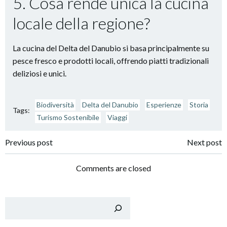
5. Cosa rende unica la cucina
locale della regione?
La cucina del Delta del Danubio si basa principalmente su
pesce fresco e prodotti locali, offrendo piatti tradizionali
deliziosi e unici.
Biodiversità
Delta del Danubio
Esperienze
Storia
Tags:
Turismo Sostenibile
Viaggi
Post
Post
Previous post
Next post
navigation
navigation
Comments are closed
Cer