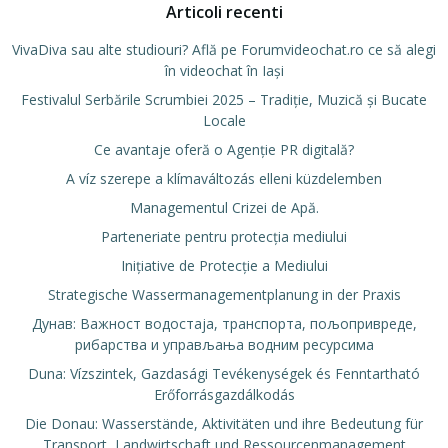
Articoli recenti
VivaDiva sau alte studiouri? Află pe Forumvideochat.ro ce să alegi
în videochat în Iași
Festivalul Serbările Scrumbiei 2025 – Tradiție, Muzică și Bucate
Locale
Ce avantaje oferă o Agenție PR digitală?
A víz szerepe a klímaváltozás elleni küzdelemben
Managementul Crizei de Apă.
Parteneriate pentru protecția mediului
Inițiative de Protecție a Mediului
Strategische Wassermanagementplanung in der Praxis
Дунав: Важност водостаја, транспорта, пољопривреде,
рибарства и управљања водним ресурсима
Duna: Vízszintek, Gazdasági Tevékenységek és Fenntartható
Erőforrásgazdálkodás
Die Donau: Wasserstände, Aktivitäten und ihre Bedeutung für
Transport, Landwirtschaft und Ressourcenmanagement