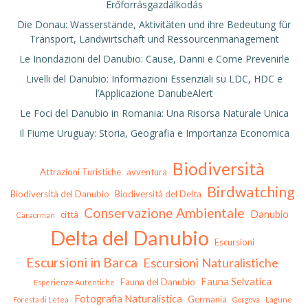
Erőforrásgazdálkodás
Die Donau: Wasserstände, Aktivitäten und ihre Bedeutung für
Transport, Landwirtschaft und Ressourcenmanagement
Le Inondazioni del Danubio: Cause, Danni e Come Prevenirle
Livelli del Danubio: Informazioni Essenziali su LDC, HDC e
l’Applicazione DanubeAlert
Le Foci del Danubio in Romania: Una Risorsa Naturale Unica
Il Fiume Uruguay: Storia, Geografia e Importanza Economica
Biodiversità
Attrazioni Turistiche
avventura
Birdwatching
Biodiversità del Danubio
Biodiversità del Delta
Conservazione Ambientale
Danubio
città
Caraorman
Delta del Danubio
Escursioni
Escursioni in Barca
Escursioni Naturalistiche
Fauna Selvatica
Fauna del Danubio
Esperienze Autentiche
Fotografia Naturalistica
Germania
Foresta di Letea
Gorgova
Lagune