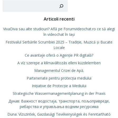
Cer
Articoli recenti
VivaDiva sau alte studiouri? Află pe Forumvideochat.ro ce să alegi
în videochat în Iași
Festivalul Serbările Scrumbiei 2025 – Tradiție, Muzică și Bucate
Locale
Ce avantaje oferă o Agenție PR digitală?
A víz szerepe a klímaváltozás elleni küzdelemben
Managementul Crizei de Apă.
Parteneriate pentru protecția mediului
Inițiative de Protecție a Mediului
Strategische Wassermanagementplanung in der Praxis
Дунав: Важност водостаја, транспорта, пољопривреде,
рибарства и управљања водним ресурсима
Duna: Vízszintek, Gazdasági Tevékenységek és Fenntartható