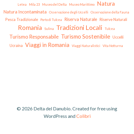
Natura
Letea
Mila 23
Museo del Delta
Museo Marittimo
Natura Incontaminata
Osservazione degli Uccelli
Osservazione della Fauna
Riserva Naturale
Pesca Tradizionale
Riserve Naturali
Porto di Tulcea
Tradizioni Locali
Romania
Sulina
Tulcea
Turismo Sostenibile
Turismo Responsabile
Uccelli
Viaggi in Romania
Ucraina
Viaggi Naturalistici
Vita Notturna
© 2026 Delta del Danubio. Created for free using
WordPress and
Colibri