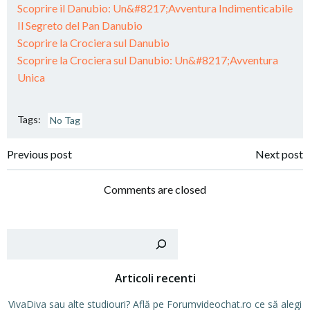
Scoprire il Danubio: Un&#8217;Avventura Indimenticabile
Il Segreto del Pan Danubio
Scoprire la Crociera sul Danubio
Scoprire la Crociera sul Danubio: Un&#8217;Avventura
Unica
Tags:
No Tag
Post
Post
Previous post
Next post
navigation
navigation
Comments are closed
Cer
Articoli recenti
VivaDiva sau alte studiouri? Află pe Forumvideochat.ro ce să alegi