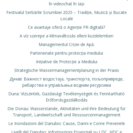
în videochat în Iași
Festivalul Serbările Scrumbiei 2025 – Tradiție, Muzică și Bucate
Locale
Ce avantaje oferă o Agenție PR digitală?
A víz szerepe a klímaváltozás elleni küzdelemben
Managementul Crizei de Apă.
Parteneriate pentru protecția mediului
Inițiative de Protecție a Mediului
Strategische Wassermanagementplanung in der Praxis
Дунав: Важност водостаја, транспорта, пољопривреде,
рибарства и управљања водним ресурсима
Duna: Vízszintek, Gazdasági Tevékenységek és Fenntartható
Erőforrásgazdálkodás
Die Donau: Wasserstände, Aktivitäten und ihre Bedeutung für
Transport, Landwirtschaft und Ressourcenmanagement
Le Inondazioni del Danubio: Cause, Danni e Come Prevenirle
Livelli del Danubio: Informazioni Essenziali su LDC, HDC e