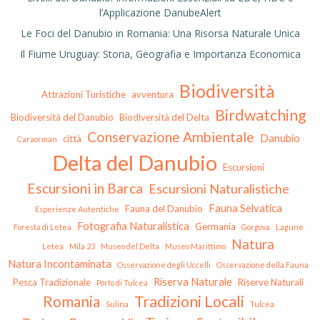
l’Applicazione DanubeAlert
Le Foci del Danubio in Romania: Una Risorsa Naturale Unica
Il Fiume Uruguay: Storia, Geografia e Importanza Economica
Biodiversità
Attrazioni Turistiche
avventura
Birdwatching
Biodiversità del Danubio
Biodiversità del Delta
Conservazione Ambientale
Danubio
città
Caraorman
Delta del Danubio
Escursioni
Escursioni in Barca
Escursioni Naturalistiche
Fauna Selvatica
Fauna del Danubio
Esperienze Autentiche
Fotografia Naturalistica
Germania
Foresta di Letea
Gorgova
Lagune
Natura
Letea
Mila 23
Museo del Delta
Museo Marittimo
Natura Incontaminata
Osservazione degli Uccelli
Osservazione della Fauna
Riserva Naturale
Pesca Tradizionale
Riserve Naturali
Porto di Tulcea
Tradizioni Locali
Romania
Sulina
Tulcea