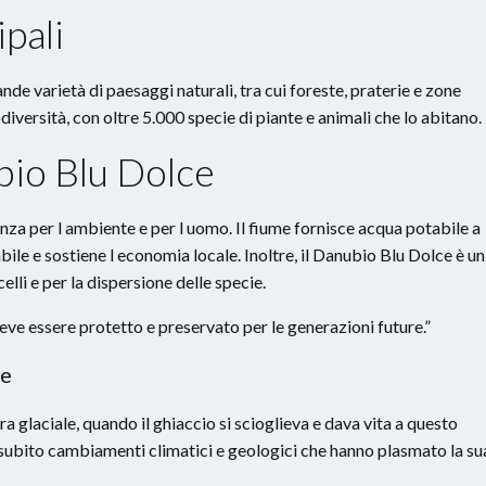
ipali
de varietà di paesaggi naturali, tra cui foreste, praterie e zone
diversità, con oltre 5.000 specie di piante e animali che lo abitano.
bio Blu Dolce
za per l ambiente e per l uomo. Il fiume fornisce acqua potabile a
bile e sostiene l economia locale. Inoltre, il Danubio Blu Dolce è un
lli e per la dispersione delle specie.
eve essere protetto e preservato per le generazioni future.”
ce
a glaciale, quando il ghiaccio si scioglieva e dava vita a questo
a subito cambiamenti climatici e geologici che hanno plasmato la su