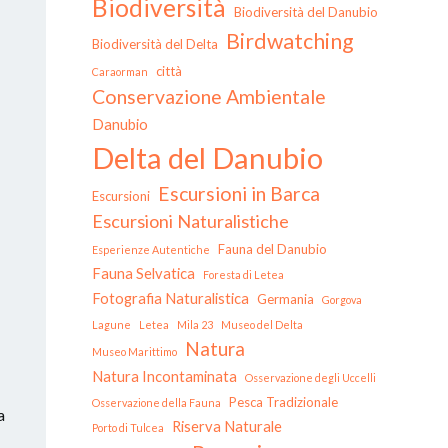
Biodiversità
Biodiversità del Danubio
Birdwatching
Biodiversità del Delta
città
Caraorman
Conservazione Ambientale
Danubio
Delta del Danubio
Escursioni in Barca
Escursioni
Escursioni Naturalistiche
Fauna del Danubio
Esperienze Autentiche
Fauna Selvatica
Foresta di Letea
Fotografia Naturalistica
Germania
Gorgova
Lagune
Letea
Mila 23
Museo del Delta
Natura
Museo Marittimo
Natura Incontaminata
Osservazione degli Uccelli
Pesca Tradizionale
Osservazione della Fauna
a
Riserva Naturale
Porto di Tulcea