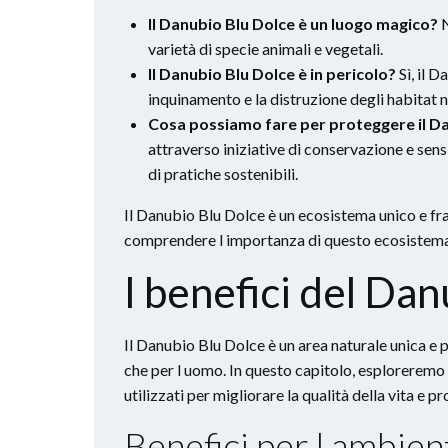
Il Danubio Blu Dolce è un luogo magico?
N
varietà di specie animali e vegetali.
Il Danubio Blu Dolce è in pericolo?
Sì, il 
inquinamento e la distruzione degli habitat n
Cosa possiamo fare per proteggere il D
attraverso iniziative di conservazione e sen
di pratiche sostenibili.
Il Danubio Blu Dolce è un ecosistema unico e fra
comprendere l importanza di questo ecosistema
I benefici del Da
Il Danubio Blu Dolce è un area naturale unica e 
che per l uomo. In questo capitolo, esploreremo
utilizzati per migliorare la qualità della vita e 
Benefici per l ambien