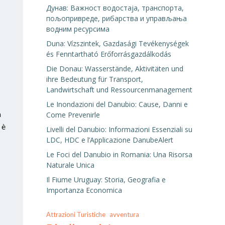
Дунав: Важност водостаја, транспорта,
пољопривреде, рибарства и управљања
водним ресурсима
Duna: Vízszintek, Gazdasági Tevékenységek
és Fenntartható Erőforrásgazdálkodás
Die Donau: Wasserstände, Aktivitäten und
ihre Bedeutung für Transport,
Landwirtschaft und Ressourcenmanagement
Le Inondazioni del Danubio: Cause, Danni e
a
Come Prevenirle
 è
Livelli del Danubio: Informazioni Essenziali su
LDC, HDC e l’Applicazione DanubeAlert
Le Foci del Danubio in Romania: Una Risorsa
Naturale Unica
Il Fiume Uruguay: Storia, Geografia e
Importanza Economica
Attrazioni Turistiche
avventura