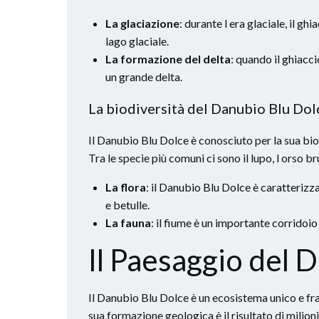
La glaciazione
: durante l era glaciale, il g
lago glaciale.
La formazione del delta
: quando il ghiacci
un grande delta.
La biodiversità del Danubio Blu Dol
Il Danubio Blu Dolce è conosciuto per la sua biod
Tra le specie più comuni ci sono il lupo, l orso bru
La flora
: il Danubio Blu Dolce è caratterizza
e betulle.
La fauna
: il fiume è un importante corridoio
Il Paesaggio del 
Il Danubio Blu Dolce è un ecosistema unico e fra
sua formazione geologica è il risultato di milion