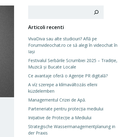
Cerca
Articoli recenti
VivaDiva sau alte studiouri? Află pe
Forumvideochat.ro ce să alegi în videochat în
Iași
Festivalul Serbările Scrumbiei 2025 – Tradiție,
Muzică și Bucate Locale
Ce avantaje oferă o Agenție PR digitală?
A víz szerepe a klímaváltozás elleni
küzdelemben
Managementul Crizei de Apă.
Parteneriate pentru protecția mediului
Inițiative de Protecție a Mediului
Strategische Wassermanagementplanung in
der Praxis