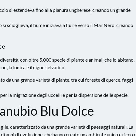
hiaccio si estendeva fino alla pianura ungherese, creando un grande
o si scioglieva, il fiume iniziava a fluire verso il Mar Nero, creando
ce
iversità, con oltre 5.000 specie di piante e animali che lo abitano.
no, la lontra e il cigno selvatico.
to da una grande varietà di piante, tra cui foreste di querce, faggi
 per la migrazione degli uccelli e per la dispersione delle specie.
Danubio Blu Dolce
gile, caratterizzato da una grande varietà di paesaggi naturali. La
i di anni di evoluzione, che hanno creato un ambiente unico e ricco d