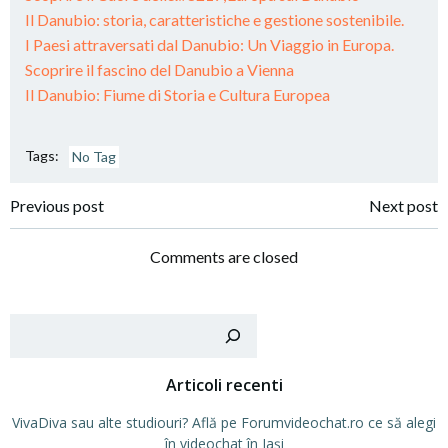
Il Danubio: storia, caratteristiche e gestione sostenibile.
I Paesi attraversati dal Danubio: Un Viaggio in Europa.
Scoprire il fascino del Danubio a Vienna
Il Danubio: Fiume di Storia e Cultura Europea
Tags:
No Tag
Post
Post
Previous post
Next post
navigation
navigation
Comments are closed
Cer
Articoli recenti
VivaDiva sau alte studiouri? Află pe Forumvideochat.ro ce să alegi
în videochat în Iași