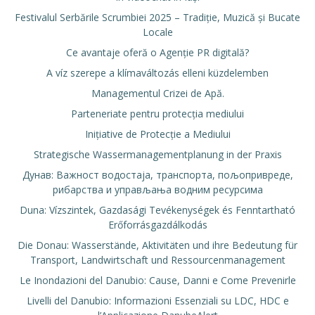
Festivalul Serbările Scrumbiei 2025 – Tradiție, Muzică și Bucate
Locale
Ce avantaje oferă o Agenție PR digitală?
A víz szerepe a klímaváltozás elleni küzdelemben
Managementul Crizei de Apă.
Parteneriate pentru protecția mediului
Inițiative de Protecție a Mediului
Strategische Wassermanagementplanung in der Praxis
Дунав: Важност водостаја, транспорта, пољопривреде,
рибарства и управљања водним ресурсима
Duna: Vízszintek, Gazdasági Tevékenységek és Fenntartható
Erőforrásgazdálkodás
Die Donau: Wasserstände, Aktivitäten und ihre Bedeutung für
Transport, Landwirtschaft und Ressourcenmanagement
Le Inondazioni del Danubio: Cause, Danni e Come Prevenirle
Livelli del Danubio: Informazioni Essenziali su LDC, HDC e