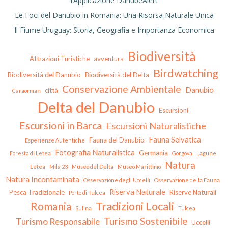
l’Applicazione DanubeAlert
Le Foci del Danubio in Romania: Una Risorsa Naturale Unica
Il Fiume Uruguay: Storia, Geografia e Importanza Economica
Biodiversità
Attrazioni Turistiche
avventura
Birdwatching
Biodiversità del Danubio
Biodiversità del Delta
Conservazione Ambientale
Danubio
città
Caraorman
Delta del Danubio
Escursioni
Escursioni in Barca
Escursioni Naturalistiche
Fauna Selvatica
Fauna del Danubio
Esperienze Autentiche
Fotografia Naturalistica
Germania
Foresta di Letea
Gorgova
Lagune
Natura
Letea
Mila 23
Museo del Delta
Museo Marittimo
Natura Incontaminata
Osservazione degli Uccelli
Osservazione della Fauna
Riserva Naturale
Pesca Tradizionale
Riserve Naturali
Porto di Tulcea
Tradizioni Locali
Romania
Sulina
Tulcea
Turismo Sostenibile
Turismo Responsabile
Uccelli