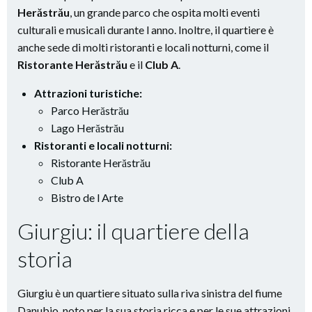
Herăstrău
, un grande parco che ospita molti eventi
culturali e musicali durante l anno. Inoltre, il quartiere è
anche sede di molti ristoranti e locali notturni, come il
Ristorante Herăstrău
e il
Club A
.
Attrazioni turistiche:
Parco Herăstrău
Lago Herăstrău
Ristoranti e locali notturni:
Ristorante Herăstrău
Club A
Bistro de l Arte
Giurgiu: il quartiere della
storia
Giurgiu è un quartiere situato sulla riva sinistra del fiume
Danubio, noto per la sua storia ricca e per le sue attrazioni