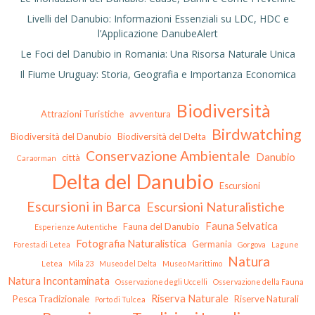
Livelli del Danubio: Informazioni Essenziali su LDC, HDC e
l’Applicazione DanubeAlert
Le Foci del Danubio in Romania: Una Risorsa Naturale Unica
Il Fiume Uruguay: Storia, Geografia e Importanza Economica
Biodiversità
Attrazioni Turistiche
avventura
Birdwatching
Biodiversità del Danubio
Biodiversità del Delta
Conservazione Ambientale
Danubio
città
Caraorman
Delta del Danubio
Escursioni
Escursioni in Barca
Escursioni Naturalistiche
Fauna Selvatica
Fauna del Danubio
Esperienze Autentiche
Fotografia Naturalistica
Germania
Foresta di Letea
Gorgova
Lagune
Natura
Letea
Mila 23
Museo del Delta
Museo Marittimo
Natura Incontaminata
Osservazione degli Uccelli
Osservazione della Fauna
Riserva Naturale
Pesca Tradizionale
Riserve Naturali
Porto di Tulcea