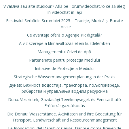
VivaDiva sau alte studiouri? Află pe Forumvideochat.ro ce să alegi
în videochat în Iași
Festivalul Serbările Scrumbiei 2025 – Tradiție, Muzică și Bucate
Locale
Ce avantaje oferă o Agenție PR digitală?
A víz szerepe a klímaváltozás elleni küzdelemben
Managementul Crizei de Apă.
Parteneriate pentru protecția mediului
Inițiative de Protecție a Mediului
Strategische Wassermanagementplanung in der Praxis
Дунав: Важност водостаја, транспорта, пољопривреде,
рибарства и управљања водним ресурсима
Duna: Vízszintek, Gazdasági Tevékenységek és Fenntartható
Erőforrásgazdálkodás
Die Donau: Wasserstände, Aktivitäten und ihre Bedeutung für
Transport, Landwirtschaft und Ressourcenmanagement
Le Inondazioni del Danubio: Cause, Danni e Come Prevenirle