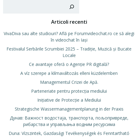
Cer
Articoli recenti
VivaDiva sau alte studiouri? Află pe Forumvideochat.ro ce să alegi
în videochat în Iași
Festivalul Serbările Scrumbiei 2025 – Tradiție, Muzică și Bucate
Locale
Ce avantaje oferă o Agenție PR digitală?
A víz szerepe a klímaváltozás elleni küzdelemben
Managementul Crizei de Apă.
Parteneriate pentru protecția mediului
Inițiative de Protecție a Mediului
Strategische Wassermanagementplanung in der Praxis
Дунав: Важност водостаја, транспорта, пољопривреде,
рибарства и управљања водним ресурсима
Duna: Vízszintek, Gazdasági Tevékenységek és Fenntartható