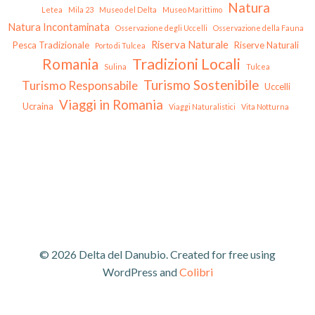
Natura
Letea
Mila 23
Museo del Delta
Museo Marittimo
Natura Incontaminata
Osservazione degli Uccelli
Osservazione della Fauna
Riserva Naturale
Pesca Tradizionale
Riserve Naturali
Porto di Tulcea
Tradizioni Locali
Romania
Sulina
Tulcea
Turismo Sostenibile
Turismo Responsabile
Uccelli
Viaggi in Romania
Ucraina
Viaggi Naturalistici
Vita Notturna
© 2026 Delta del Danubio. Created for free using
WordPress and
Colibri