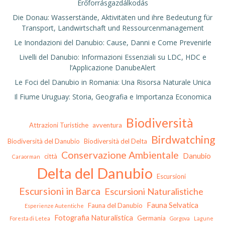
Erőforrásgazdálkodás
Die Donau: Wasserstände, Aktivitäten und ihre Bedeutung für
Transport, Landwirtschaft und Ressourcenmanagement
Le Inondazioni del Danubio: Cause, Danni e Come Prevenirle
Livelli del Danubio: Informazioni Essenziali su LDC, HDC e
l’Applicazione DanubeAlert
Le Foci del Danubio in Romania: Una Risorsa Naturale Unica
Il Fiume Uruguay: Storia, Geografia e Importanza Economica
Biodiversità
Attrazioni Turistiche
avventura
Birdwatching
Biodiversità del Danubio
Biodiversità del Delta
Conservazione Ambientale
Danubio
città
Caraorman
Delta del Danubio
Escursioni
Escursioni in Barca
Escursioni Naturalistiche
Fauna Selvatica
Fauna del Danubio
Esperienze Autentiche
Fotografia Naturalistica
Germania
Foresta di Letea
Gorgova
Lagune