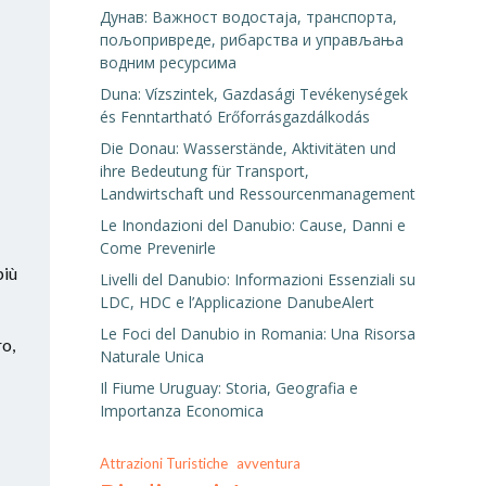
Дунав: Важност водостаја, транспорта,
пољопривреде, рибарства и управљања
водним ресурсима
Duna: Vízszintek, Gazdasági Tevékenységek
és Fenntartható Erőforrásgazdálkodás
Die Donau: Wasserstände, Aktivitäten und
ihre Bedeutung für Transport,
Landwirtschaft und Ressourcenmanagement
Le Inondazioni del Danubio: Cause, Danni e
Come Prevenirle
più
Livelli del Danubio: Informazioni Essenziali su
LDC, HDC e l’Applicazione DanubeAlert
Le Foci del Danubio in Romania: Una Risorsa
ro,
Naturale Unica
Il Fiume Uruguay: Storia, Geografia e
Importanza Economica
Attrazioni Turistiche
avventura