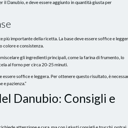
per il Danubio, e deve essere aggiunto in quantità giusta per
ase
e più importante della ricetta. La base deve essere soffice e legger
to colore e consistenza.
iscelare gli ingredienti principali, come la farina di frumento, lo
cela al forno per circa 20-25 minuti.
e essere soffice e leggera. Per ottenere questo risultato, è necessa
ne e pazienza.”
el Danubio: Consigli e
hiede attenzione e cura, ma con i giusti consigli e trucchi, potrai