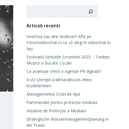
Cerca
Articoli recenti
VivaDiva sau alte studiouri? Află pe
Forumvideochat.ro ce să alegi în videochat în
Iași
Festivalul Serbările Scrumbiei 2025 – Tradiție,
Muzică și Bucate Locale
Ce avantaje oferă o Agenție PR digitală?
A víz szerepe a klímaváltozás elleni
küzdelemben
Managementul Crizei de Apă.
Parteneriate pentru protecția mediului
Inițiative de Protecție a Mediului
Strategische Wassermanagementplanung in
der Praxis