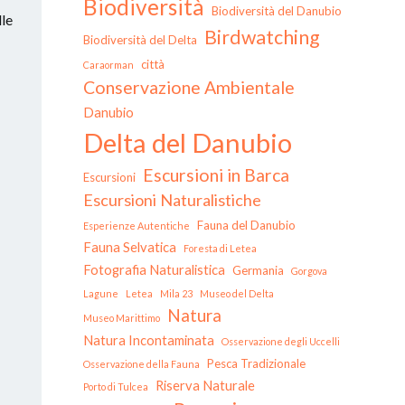
Biodiversità
Biodiversità del Danubio
lle
Birdwatching
Biodiversità del Delta
città
Caraorman
Conservazione Ambientale
Danubio
Delta del Danubio
Escursioni in Barca
Escursioni
Escursioni Naturalistiche
Fauna del Danubio
Esperienze Autentiche
Fauna Selvatica
Foresta di Letea
Fotografia Naturalistica
Germania
Gorgova
Lagune
Letea
Mila 23
Museo del Delta
Natura
Museo Marittimo
Natura Incontaminata
Osservazione degli Uccelli
Pesca Tradizionale
Osservazione della Fauna
Riserva Naturale
Porto di Tulcea