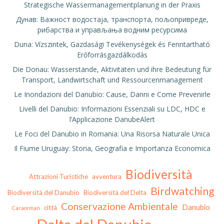
Strategische Wassermanagementplanung in der Praxis
Дунав: Важност водостаја, транспорта, пољопривреде,
рибарства и управљања водним ресурсима
Duna: Vízszintek, Gazdasági Tevékenységek és Fenntartható
Erőforrásgazdálkodás
Die Donau: Wasserstände, Aktivitäten und ihre Bedeutung für
Transport, Landwirtschaft und Ressourcenmanagement
Le Inondazioni del Danubio: Cause, Danni e Come Prevenirle
Livelli del Danubio: Informazioni Essenziali su LDC, HDC e
l’Applicazione DanubeAlert
Le Foci del Danubio in Romania: Una Risorsa Naturale Unica
Il Fiume Uruguay: Storia, Geografia e Importanza Economica
Biodiversità
Attrazioni Turistiche
avventura
Birdwatching
Biodiversità del Danubio
Biodiversità del Delta
Conservazione Ambientale
Danubio
città
Caraorman