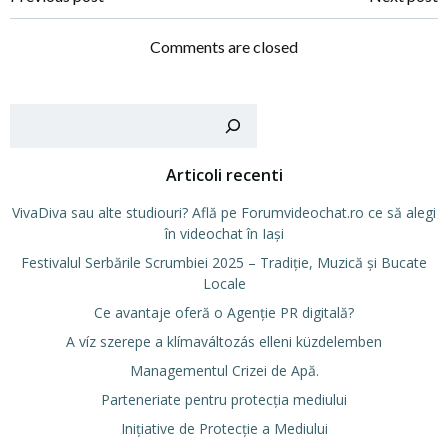
Post
Post
navigation
navigation
Comments are closed
Cer
Articoli recenti
VivaDiva sau alte studiouri? Află pe Forumvideochat.ro ce să alegi
în videochat în Iași
Festivalul Serbările Scrumbiei 2025 – Tradiție, Muzică și Bucate
Locale
Ce avantaje oferă o Agenție PR digitală?
A víz szerepe a klímaváltozás elleni küzdelemben
Managementul Crizei de Apă.
Parteneriate pentru protecția mediului
Inițiative de Protecție a Mediului