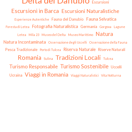
Delta del Danubio
Escursioni
Escursioni in Barca
Escursioni Naturalistiche
Fauna Selvatica
Fauna del Danubio
Esperienze Autentiche
Fotografia Naturalistica
Germania
Foresta di Letea
Gorgova
Lagune
Natura
Letea
Mila 23
Museo del Delta
Museo Marittimo
Natura Incontaminata
Osservazione degli Uccelli
Osservazione della Fauna
Riserva Naturale
Pesca Tradizionale
Riserve Naturali
Porto di Tulcea
Tradizioni Locali
Romania
Sulina
Tulcea
Turismo Sostenibile
Turismo Responsabile
Uccelli
Viaggi in Romania
Ucraina
Viaggi Naturalistici
Vita Notturna