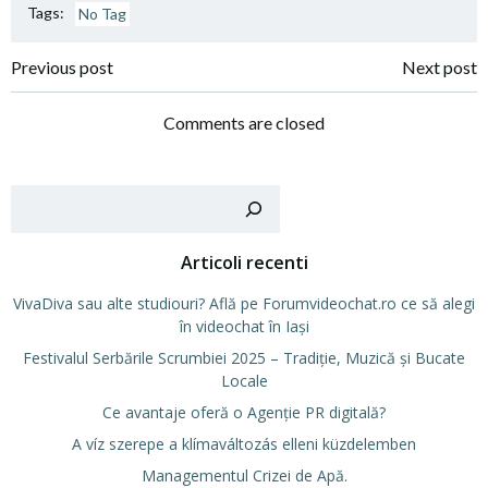
Tags:
No Tag
Post
Post
Previous post
Next post
navigation
navigation
Comments are closed
Cer
Articoli recenti
VivaDiva sau alte studiouri? Află pe Forumvideochat.ro ce să alegi
în videochat în Iași
Festivalul Serbările Scrumbiei 2025 – Tradiție, Muzică și Bucate
Locale
Ce avantaje oferă o Agenție PR digitală?
A víz szerepe a klímaváltozás elleni küzdelemben
Managementul Crizei de Apă.