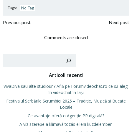
Tags:
No Tag
Post
Post
Previous post
Next post
navigation
navigation
Comments are closed
Cer
Articoli recenti
VivaDiva sau alte studiouri? Află pe Forumvideochat.ro ce să alegi
în videochat în Iași
Festivalul Serbările Scrumbiei 2025 – Tradiție, Muzică și Bucate
Locale
Ce avantaje oferă o Agenție PR digitală?
A víz szerepe a klímaváltozás elleni küzdelemben