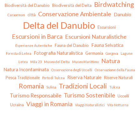
Birdwatching
Biodiversità del Danubio
Biodiversità del Delta
Conservazione Ambientale
Danubio
città
Caraorman
Delta del Danubio
Escursioni
Escursioni in Barca
Escursioni Naturalistiche
Fauna Selvatica
Fauna del Danubio
Esperienze Autentiche
Fotografia Naturalistica
Germania
Foresta di Letea
Gorgova
Lagune
Natura
Letea
Mila 23
Museo del Delta
Museo Marittimo
Natura Incontaminata
Osservazione degli Uccelli
Osservazione della Fauna
Riserva Naturale
Pesca Tradizionale
Riserve Naturali
Porto di Tulcea
Tradizioni Locali
Romania
Sulina
Tulcea
Turismo Sostenibile
Turismo Responsabile
Uccelli
Viaggi in Romania
Ucraina
Viaggi Naturalistici
Vita Notturna