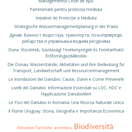
Managementul Crizei de Apă.
Parteneriate pentru protecția mediului
Inițiative de Protecție a Mediului
Strategische Wassermanagementplanung in der Praxis
Дунав: Важност водостаја, транспорта, пољопривреде,
рибарства и управљања водним ресурсима
Duna: Vízszintek, Gazdasági Tevékenységek és Fenntartható
Erőforrásgazdálkodás
Die Donau: Wasserstände, Aktivitäten und ihre Bedeutung für
Transport, Landwirtschaft und Ressourcenmanagement
Le Inondazioni del Danubio: Cause, Danni e Come Prevenirle
Livelli del Danubio: Informazioni Essenziali su LDC, HDC e
l’Applicazione DanubeAlert
Le Foci del Danubio in Romania: Una Risorsa Naturale Unica
Il Fiume Uruguay: Storia, Geografia e Importanza Economica
Biodiversità
Attrazioni Turistiche
avventura