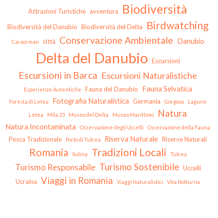
Biodiversità
Attrazioni Turistiche
avventura
Birdwatching
Biodiversità del Danubio
Biodiversità del Delta
Conservazione Ambientale
Danubio
città
Caraorman
Delta del Danubio
Escursioni
Escursioni in Barca
Escursioni Naturalistiche
Fauna Selvatica
Fauna del Danubio
Esperienze Autentiche
Fotografia Naturalistica
Germania
Foresta di Letea
Gorgova
Lagune
Natura
Letea
Mila 23
Museo del Delta
Museo Marittimo
Natura Incontaminata
Osservazione degli Uccelli
Osservazione della Fauna
Riserva Naturale
Pesca Tradizionale
Riserve Naturali
Porto di Tulcea
Tradizioni Locali
Romania
Sulina
Tulcea
Turismo Sostenibile
Turismo Responsabile
Uccelli
Viaggi in Romania
Ucraina
Viaggi Naturalistici
Vita Notturna