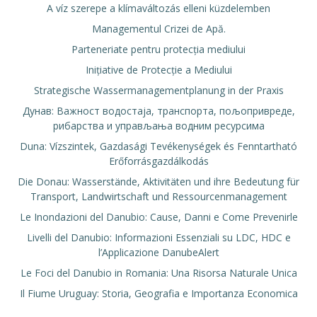
A víz szerepe a klímaváltozás elleni küzdelemben
Managementul Crizei de Apă.
Parteneriate pentru protecția mediului
Inițiative de Protecție a Mediului
Strategische Wassermanagementplanung in der Praxis
Дунав: Важност водостаја, транспорта, пољопривреде,
рибарства и управљања водним ресурсима
Duna: Vízszintek, Gazdasági Tevékenységek és Fenntartható
Erőforrásgazdálkodás
Die Donau: Wasserstände, Aktivitäten und ihre Bedeutung für
Transport, Landwirtschaft und Ressourcenmanagement
Le Inondazioni del Danubio: Cause, Danni e Come Prevenirle
Livelli del Danubio: Informazioni Essenziali su LDC, HDC e
l’Applicazione DanubeAlert
Le Foci del Danubio in Romania: Una Risorsa Naturale Unica
Il Fiume Uruguay: Storia, Geografia e Importanza Economica