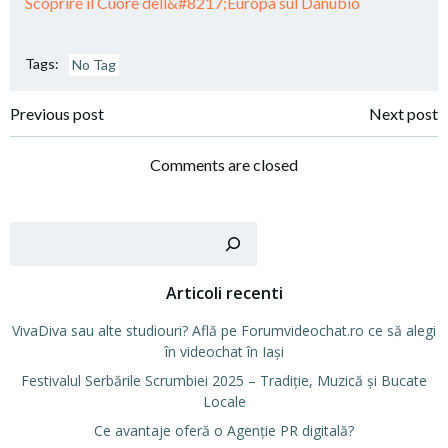
Scoprire il Cuore dell&#8217;Europa sul Danubio
Tags:
No Tag
Post
Post
Previous post
Next post
navigation
navigation
Comments are closed
Cer
Articoli recenti
VivaDiva sau alte studiouri? Află pe Forumvideochat.ro ce să alegi
în videochat în Iași
Festivalul Serbările Scrumbiei 2025 – Tradiție, Muzică și Bucate
Locale
Ce avantaje oferă o Agenție PR digitală?