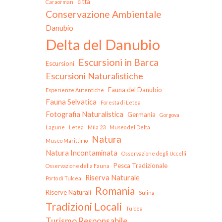
città
Caraorman
Conservazione Ambientale
Danubio
Delta del Danubio
Escursioni in Barca
Escursioni
Escursioni Naturalistiche
Fauna del Danubio
Esperienze Autentiche
Fauna Selvatica
Foresta di Letea
Fotografia Naturalistica
Germania
Gorgova
Lagune
Letea
Mila 23
Museo del Delta
Natura
Museo Marittimo
Natura Incontaminata
Osservazione degli Uccelli
Pesca Tradizionale
Osservazione della Fauna
Riserva Naturale
Porto di Tulcea
Romania
Riserve Naturali
Sulina
Tradizioni Locali
Tulcea
Turismo Responsabile