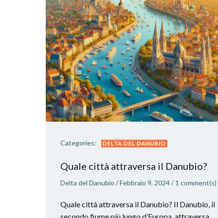
Categories:
DELTA DEL DANUBIO
Quale città attraversa il Danubio?
Delta del Danubio
/
Febbraio 9, 2024
/
1
comment(s)
Quale città attraversa il Danubio? Il Danubio, il
secondo fiume più lungo d’Europa, attraversa