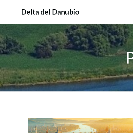
Vai
al
Delta del Danubio
contenuto
P