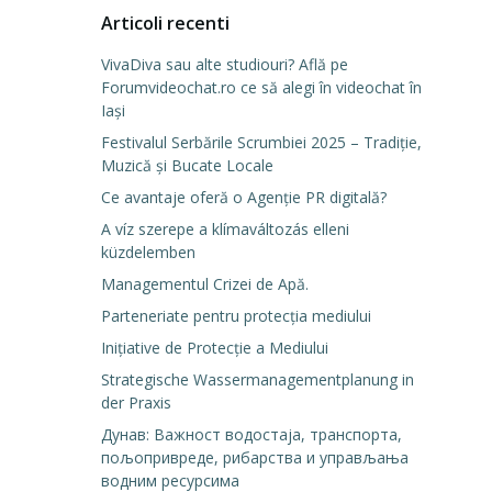
Articoli recenti
VivaDiva sau alte studiouri? Află pe
Forumvideochat.ro ce să alegi în videochat în
Iași
Festivalul Serbările Scrumbiei 2025 – Tradiție,
Muzică și Bucate Locale
Ce avantaje oferă o Agenție PR digitală?
A víz szerepe a klímaváltozás elleni
küzdelemben
Managementul Crizei de Apă.
Parteneriate pentru protecția mediului
Inițiative de Protecție a Mediului
Strategische Wassermanagementplanung in
der Praxis
Дунав: Важност водостаја, транспорта,
пољопривреде, рибарства и управљања
водним ресурсима