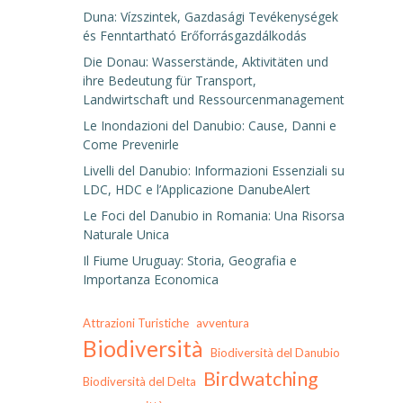
Duna: Vízszintek, Gazdasági Tevékenységek
és Fenntartható Erőforrásgazdálkodás
Die Donau: Wasserstände, Aktivitäten und
ihre Bedeutung für Transport,
Landwirtschaft und Ressourcenmanagement
Le Inondazioni del Danubio: Cause, Danni e
Come Prevenirle
Livelli del Danubio: Informazioni Essenziali su
LDC, HDC e l’Applicazione DanubeAlert
Le Foci del Danubio in Romania: Una Risorsa
Naturale Unica
Il Fiume Uruguay: Storia, Geografia e
Importanza Economica
Attrazioni Turistiche
avventura
Biodiversità
Biodiversità del Danubio
Birdwatching
Biodiversità del Delta