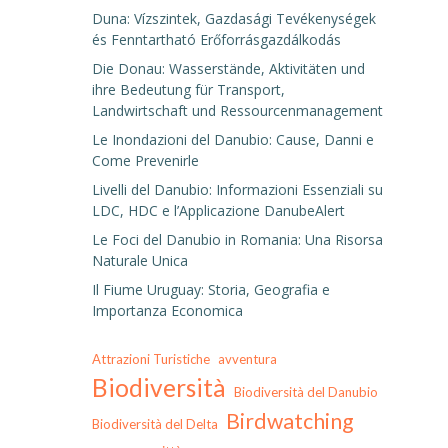
Duna: Vízszintek, Gazdasági Tevékenységek
és Fenntartható Erőforrásgazdálkodás
Die Donau: Wasserstände, Aktivitäten und
ihre Bedeutung für Transport,
Landwirtschaft und Ressourcenmanagement
Le Inondazioni del Danubio: Cause, Danni e
Come Prevenirle
Livelli del Danubio: Informazioni Essenziali su
LDC, HDC e l’Applicazione DanubeAlert
Le Foci del Danubio in Romania: Una Risorsa
Naturale Unica
Il Fiume Uruguay: Storia, Geografia e
Importanza Economica
Attrazioni Turistiche
avventura
Biodiversità
Biodiversità del Danubio
Birdwatching
Biodiversità del Delta