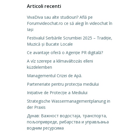
Articoli recenti
VivaDiva sau alte studiouri? Află pe
Forumvideochat.ro ce să alegi în videochat în
Iași
Festivalul Serbările Scrumbiei 2025 – Tradiție,
Muzică și Bucate Locale
Ce avantaje oferă o Agenție PR digitală?
A víz szerepe a klímaváltozás elleni
küzdelemben
Managementul Crizei de Apă.
Parteneriate pentru protecția mediului
Inițiative de Protecție a Mediului
Strategische Wassermanagementplanung in
der Praxis
Дунав: Важност водостаја, транспорта,
пољопривреде, рибарства и управљања
водним ресурсима