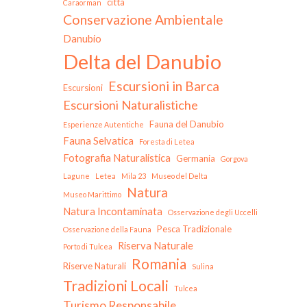
città
Caraorman
Conservazione Ambientale
Danubio
Delta del Danubio
Escursioni in Barca
Escursioni
Escursioni Naturalistiche
Fauna del Danubio
Esperienze Autentiche
Fauna Selvatica
Foresta di Letea
Fotografia Naturalistica
Germania
Gorgova
Lagune
Letea
Mila 23
Museo del Delta
Natura
Museo Marittimo
Natura Incontaminata
Osservazione degli Uccelli
Pesca Tradizionale
Osservazione della Fauna
Riserva Naturale
Porto di Tulcea
Romania
Riserve Naturali
Sulina
Tradizioni Locali
Tulcea
Turismo Responsabile