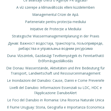
Ce avantaje oferă o Agenție PR digitală?
A víz szerepe a klímaváltozás elleni küzdelemben
Managementul Crizei de Apă.
Parteneriate pentru protecția mediului
Inițiative de Protecție a Mediului
Strategische Wassermanagementplanung in der Praxis
Дунав: Важност водостаја, транспорта, пољопривреде,
рибарства и управљања водним ресурсима
Duna: Vízszintek, Gazdasági Tevékenységek és Fenntartható
Erőforrásgazdálkodás
Die Donau: Wasserstände, Aktivitäten und ihre Bedeutung für
Transport, Landwirtschaft und Ressourcenmanagement
Le Inondazioni del Danubio: Cause, Danni e Come Prevenirle
Livelli del Danubio: Informazioni Essenziali su LDC, HDC e
l’Applicazione DanubeAlert
Le Foci del Danubio in Romania: Una Risorsa Naturale Unica
Il Fiume Uruguay: Storia, Geografia e Importanza Economica