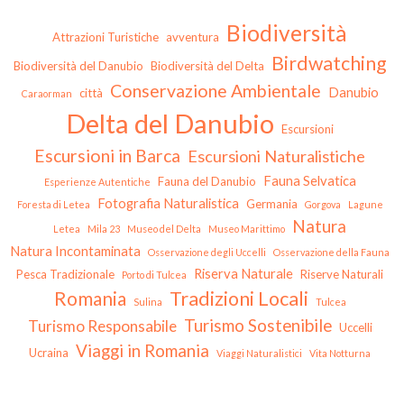
Biodiversità
Attrazioni Turistiche
avventura
Birdwatching
Biodiversità del Danubio
Biodiversità del Delta
Conservazione Ambientale
Danubio
città
Caraorman
Delta del Danubio
Escursioni
Escursioni in Barca
Escursioni Naturalistiche
Fauna Selvatica
Fauna del Danubio
Esperienze Autentiche
Fotografia Naturalistica
Germania
Foresta di Letea
Gorgova
Lagune
Natura
Letea
Mila 23
Museo del Delta
Museo Marittimo
Natura Incontaminata
Osservazione degli Uccelli
Osservazione della Fauna
Riserva Naturale
Pesca Tradizionale
Riserve Naturali
Porto di Tulcea
Tradizioni Locali
Romania
Sulina
Tulcea
Turismo Sostenibile
Turismo Responsabile
Uccelli
Viaggi in Romania
Ucraina
Viaggi Naturalistici
Vita Notturna