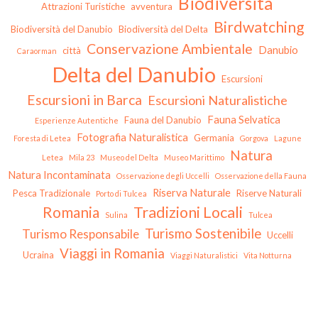
Biodiversità
Attrazioni Turistiche
avventura
Birdwatching
Biodiversità del Danubio
Biodiversità del Delta
Conservazione Ambientale
Danubio
città
Caraorman
Delta del Danubio
Escursioni
Escursioni in Barca
Escursioni Naturalistiche
Fauna Selvatica
Fauna del Danubio
Esperienze Autentiche
Fotografia Naturalistica
Germania
Foresta di Letea
Gorgova
Lagune
Natura
Letea
Mila 23
Museo del Delta
Museo Marittimo
Natura Incontaminata
Osservazione degli Uccelli
Osservazione della Fauna
Riserva Naturale
Pesca Tradizionale
Riserve Naturali
Porto di Tulcea
Tradizioni Locali
Romania
Sulina
Tulcea
Turismo Sostenibile
Turismo Responsabile
Uccelli
Viaggi in Romania
Ucraina
Viaggi Naturalistici
Vita Notturna