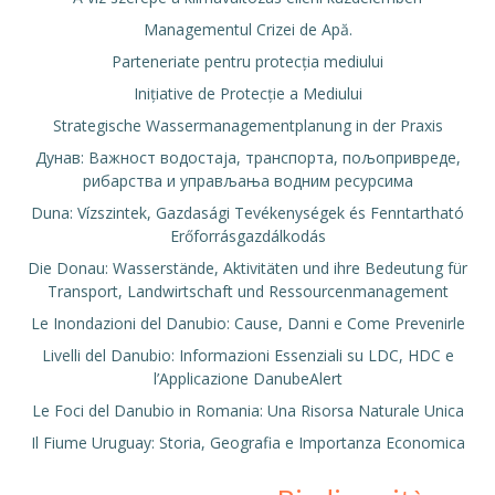
Managementul Crizei de Apă.
Parteneriate pentru protecția mediului
Inițiative de Protecție a Mediului
Strategische Wassermanagementplanung in der Praxis
Дунав: Важност водостаја, транспорта, пољопривреде,
рибарства и управљања водним ресурсима
Duna: Vízszintek, Gazdasági Tevékenységek és Fenntartható
Erőforrásgazdálkodás
Die Donau: Wasserstände, Aktivitäten und ihre Bedeutung für
Transport, Landwirtschaft und Ressourcenmanagement
Le Inondazioni del Danubio: Cause, Danni e Come Prevenirle
Livelli del Danubio: Informazioni Essenziali su LDC, HDC e
l’Applicazione DanubeAlert
Le Foci del Danubio in Romania: Una Risorsa Naturale Unica
Il Fiume Uruguay: Storia, Geografia e Importanza Economica