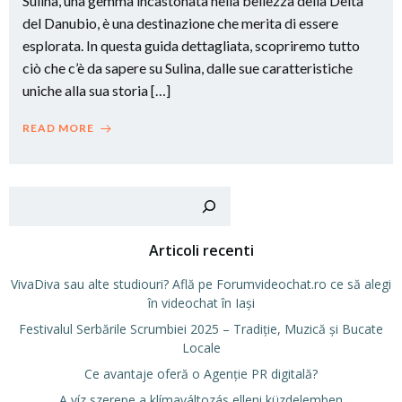
Sulina, una gemma incastonata nella bellezza della Delta
del Danubio, è una destinazione che merita di essere
esplorata. In questa guida dettagliata, scopriremo tutto
ciò che c’è da sapere su Sulina, dalle sue caratteristiche
uniche alla sua storia […]
READ MORE
Cer
Articoli recenti
VivaDiva sau alte studiouri? Află pe Forumvideochat.ro ce să alegi
în videochat în Iași
Festivalul Serbările Scrumbiei 2025 – Tradiție, Muzică și Bucate
Locale
Ce avantaje oferă o Agenție PR digitală?
A víz szerepe a klímaváltozás elleni küzdelemben