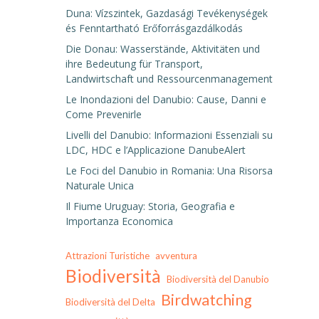
Duna: Vízszintek, Gazdasági Tevékenységek
és Fenntartható Erőforrásgazdálkodás
Die Donau: Wasserstände, Aktivitäten und
ihre Bedeutung für Transport,
Landwirtschaft und Ressourcenmanagement
Le Inondazioni del Danubio: Cause, Danni e
Come Prevenirle
Livelli del Danubio: Informazioni Essenziali su
LDC, HDC e l’Applicazione DanubeAlert
Le Foci del Danubio in Romania: Una Risorsa
Naturale Unica
Il Fiume Uruguay: Storia, Geografia e
Importanza Economica
Attrazioni Turistiche
avventura
Biodiversità
Biodiversità del Danubio
Birdwatching
Biodiversità del Delta