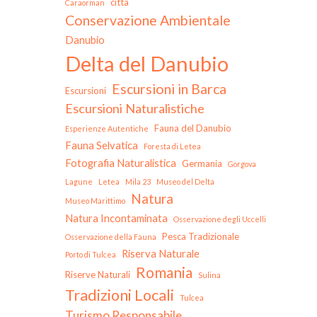
città
Caraorman
Conservazione Ambientale
Danubio
Delta del Danubio
Escursioni in Barca
Escursioni
Escursioni Naturalistiche
Fauna del Danubio
Esperienze Autentiche
Fauna Selvatica
Foresta di Letea
Fotografia Naturalistica
Germania
Gorgova
Lagune
Letea
Mila 23
Museo del Delta
Natura
Museo Marittimo
Natura Incontaminata
Osservazione degli Uccelli
Pesca Tradizionale
Osservazione della Fauna
Riserva Naturale
Porto di Tulcea
Romania
Riserve Naturali
Sulina
Tradizioni Locali
Tulcea
Turismo Responsabile