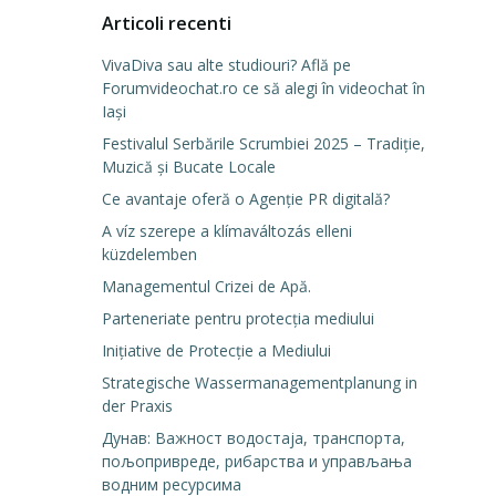
Articoli recenti
VivaDiva sau alte studiouri? Află pe
Forumvideochat.ro ce să alegi în videochat în
Iași
Festivalul Serbările Scrumbiei 2025 – Tradiție,
Muzică și Bucate Locale
Ce avantaje oferă o Agenție PR digitală?
A víz szerepe a klímaváltozás elleni
küzdelemben
Managementul Crizei de Apă.
Parteneriate pentru protecția mediului
Inițiative de Protecție a Mediului
Strategische Wassermanagementplanung in
der Praxis
Дунав: Важност водостаја, транспорта,
пољопривреде, рибарства и управљања
водним ресурсима