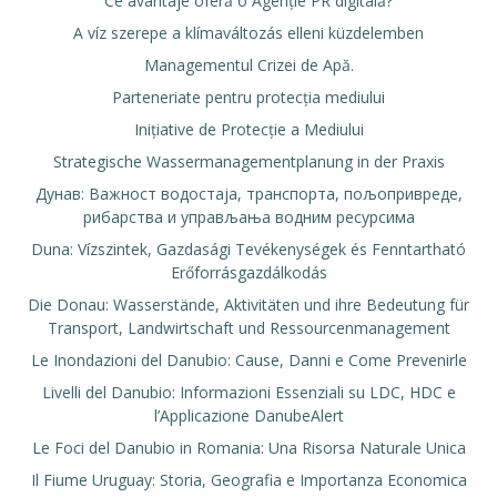
Ce avantaje oferă o Agenție PR digitală?
A víz szerepe a klímaváltozás elleni küzdelemben
Managementul Crizei de Apă.
Parteneriate pentru protecția mediului
Inițiative de Protecție a Mediului
Strategische Wassermanagementplanung in der Praxis
Дунав: Важност водостаја, транспорта, пољопривреде,
рибарства и управљања водним ресурсима
Duna: Vízszintek, Gazdasági Tevékenységek és Fenntartható
Erőforrásgazdálkodás
Die Donau: Wasserstände, Aktivitäten und ihre Bedeutung für
Transport, Landwirtschaft und Ressourcenmanagement
Le Inondazioni del Danubio: Cause, Danni e Come Prevenirle
Livelli del Danubio: Informazioni Essenziali su LDC, HDC e
l’Applicazione DanubeAlert
Le Foci del Danubio in Romania: Una Risorsa Naturale Unica
Il Fiume Uruguay: Storia, Geografia e Importanza Economica