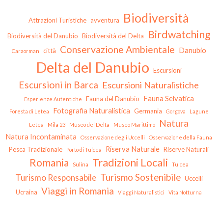
Biodiversità
Attrazioni Turistiche
avventura
Birdwatching
Biodiversità del Danubio
Biodiversità del Delta
Conservazione Ambientale
Danubio
città
Caraorman
Delta del Danubio
Escursioni
Escursioni in Barca
Escursioni Naturalistiche
Fauna Selvatica
Fauna del Danubio
Esperienze Autentiche
Fotografia Naturalistica
Germania
Foresta di Letea
Gorgova
Lagune
Natura
Letea
Mila 23
Museo del Delta
Museo Marittimo
Natura Incontaminata
Osservazione degli Uccelli
Osservazione della Fauna
Riserva Naturale
Pesca Tradizionale
Riserve Naturali
Porto di Tulcea
Tradizioni Locali
Romania
Sulina
Tulcea
Turismo Sostenibile
Turismo Responsabile
Uccelli
Viaggi in Romania
Ucraina
Viaggi Naturalistici
Vita Notturna