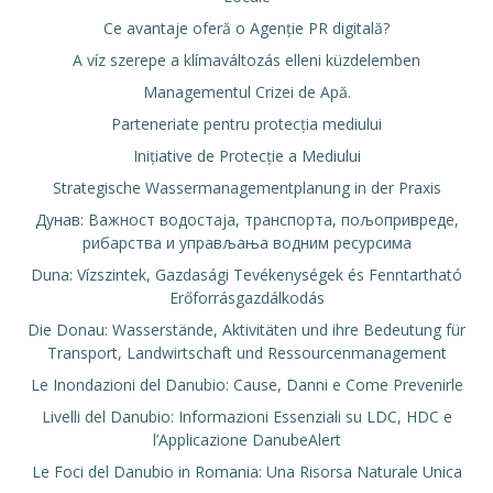
Ce avantaje oferă o Agenție PR digitală?
A víz szerepe a klímaváltozás elleni küzdelemben
Managementul Crizei de Apă.
Parteneriate pentru protecția mediului
Inițiative de Protecție a Mediului
Strategische Wassermanagementplanung in der Praxis
Дунав: Важност водостаја, транспорта, пољопривреде,
рибарства и управљања водним ресурсима
Duna: Vízszintek, Gazdasági Tevékenységek és Fenntartható
Erőforrásgazdálkodás
Die Donau: Wasserstände, Aktivitäten und ihre Bedeutung für
Transport, Landwirtschaft und Ressourcenmanagement
Le Inondazioni del Danubio: Cause, Danni e Come Prevenirle
Livelli del Danubio: Informazioni Essenziali su LDC, HDC e
l’Applicazione DanubeAlert
Le Foci del Danubio in Romania: Una Risorsa Naturale Unica