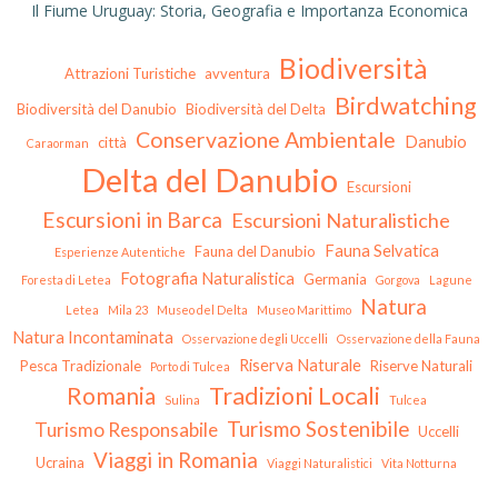
Il Fiume Uruguay: Storia, Geografia e Importanza Economica
Biodiversità
Attrazioni Turistiche
avventura
Birdwatching
Biodiversità del Danubio
Biodiversità del Delta
Conservazione Ambientale
Danubio
città
Caraorman
Delta del Danubio
Escursioni
Escursioni in Barca
Escursioni Naturalistiche
Fauna Selvatica
Fauna del Danubio
Esperienze Autentiche
Fotografia Naturalistica
Germania
Foresta di Letea
Gorgova
Lagune
Natura
Letea
Mila 23
Museo del Delta
Museo Marittimo
Natura Incontaminata
Osservazione degli Uccelli
Osservazione della Fauna
Riserva Naturale
Pesca Tradizionale
Riserve Naturali
Porto di Tulcea
Tradizioni Locali
Romania
Sulina
Tulcea
Turismo Sostenibile
Turismo Responsabile
Uccelli
Viaggi in Romania
Ucraina
Viaggi Naturalistici
Vita Notturna