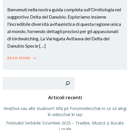
Benvenuti nella nostra guida completa sull’Ornitologia nel
suggestivo Delta del Danubio. Esploriamo insieme
l’incredibile diversità avifaunistica di questa regione unica
al mondo, fornendo dettagli preziosi per gli appassionati
di birdwatching. La Variegata Avifauna del Delta del
Danubio Specie […]
READ MORE
Cer
Articoli recenti
VivaDiva sau alte studiouri? Află pe Forumvideochat.ro ce să alegi
în videochat în Iași
Festivalul Serbările Scrumbiei 2025 – Tradiție, Muzică și Bucate
Locale