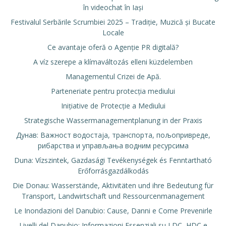
în videochat în Iași
Festivalul Serbările Scrumbiei 2025 – Tradiție, Muzică și Bucate
Locale
Ce avantaje oferă o Agenție PR digitală?
A víz szerepe a klímaváltozás elleni küzdelemben
Managementul Crizei de Apă.
Parteneriate pentru protecția mediului
Inițiative de Protecție a Mediului
Strategische Wassermanagementplanung in der Praxis
Дунав: Важност водостаја, транспорта, пољопривреде,
рибарства и управљања водним ресурсима
Duna: Vízszintek, Gazdasági Tevékenységek és Fenntartható
Erőforrásgazdálkodás
Die Donau: Wasserstände, Aktivitäten und ihre Bedeutung für
Transport, Landwirtschaft und Ressourcenmanagement
Le Inondazioni del Danubio: Cause, Danni e Come Prevenirle
Livelli del Danubio: Informazioni Essenziali su LDC, HDC e