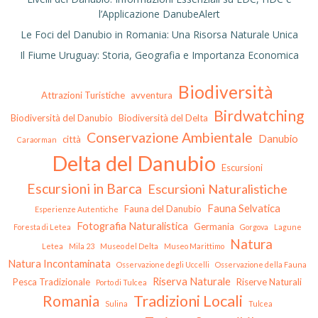
l’Applicazione DanubeAlert
Le Foci del Danubio in Romania: Una Risorsa Naturale Unica
Il Fiume Uruguay: Storia, Geografia e Importanza Economica
Biodiversità
Attrazioni Turistiche
avventura
Birdwatching
Biodiversità del Danubio
Biodiversità del Delta
Conservazione Ambientale
Danubio
città
Caraorman
Delta del Danubio
Escursioni
Escursioni in Barca
Escursioni Naturalistiche
Fauna Selvatica
Fauna del Danubio
Esperienze Autentiche
Fotografia Naturalistica
Germania
Foresta di Letea
Gorgova
Lagune
Natura
Letea
Mila 23
Museo del Delta
Museo Marittimo
Natura Incontaminata
Osservazione degli Uccelli
Osservazione della Fauna
Riserva Naturale
Pesca Tradizionale
Riserve Naturali
Porto di Tulcea
Tradizioni Locali
Romania
Sulina
Tulcea