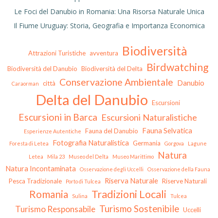
Le Foci del Danubio in Romania: Una Risorsa Naturale Unica
Il Fiume Uruguay: Storia, Geografia e Importanza Economica
Biodiversità
Attrazioni Turistiche
avventura
Birdwatching
Biodiversità del Danubio
Biodiversità del Delta
Conservazione Ambientale
Danubio
città
Caraorman
Delta del Danubio
Escursioni
Escursioni in Barca
Escursioni Naturalistiche
Fauna Selvatica
Fauna del Danubio
Esperienze Autentiche
Fotografia Naturalistica
Germania
Foresta di Letea
Gorgova
Lagune
Natura
Letea
Mila 23
Museo del Delta
Museo Marittimo
Natura Incontaminata
Osservazione degli Uccelli
Osservazione della Fauna
Riserva Naturale
Pesca Tradizionale
Riserve Naturali
Porto di Tulcea
Tradizioni Locali
Romania
Sulina
Tulcea
Turismo Sostenibile
Turismo Responsabile
Uccelli