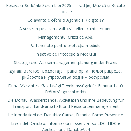
Festivalul Serbările Scrumbiei 2025 – Tradiție, Muzică și Bucate
Locale
Ce avantaje oferă o Agenție PR digitală?
A víz szerepe a klímaváltozás elleni küzdelemben
Managementul Crizei de Apă.
Parteneriate pentru protecția mediului
Inițiative de Protecție a Mediului
Strategische Wassermanagementplanung in der Praxis
Дунав: Важност водостаја, транспорта, пољопривреде,
рибарства и управљања водним ресурсима
Duna: Vízszintek, Gazdasági Tevékenységek és Fenntartható
Erőforrásgazdálkodás
Die Donau: Wasserstände, Aktivitäten und ihre Bedeutung für
Transport, Landwirtschaft und Ressourcenmanagement
Le Inondazioni del Danubio: Cause, Danni e Come Prevenirle
Livelli del Danubio: Informazioni Essenziali su LDC, HDC e
l’Applicazione DanubeAlert