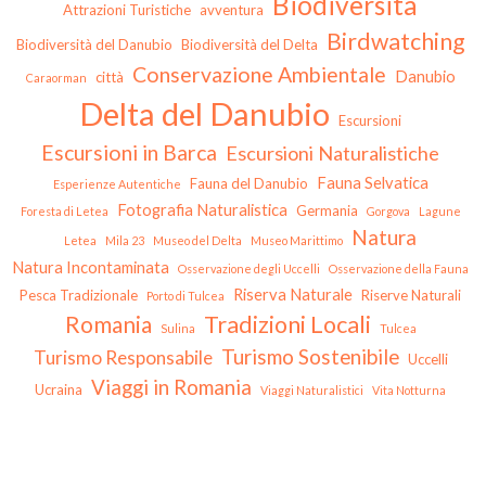
Biodiversità
Attrazioni Turistiche
avventura
Birdwatching
Biodiversità del Danubio
Biodiversità del Delta
Conservazione Ambientale
Danubio
città
Caraorman
Delta del Danubio
Escursioni
Escursioni in Barca
Escursioni Naturalistiche
Fauna Selvatica
Fauna del Danubio
Esperienze Autentiche
Fotografia Naturalistica
Germania
Foresta di Letea
Gorgova
Lagune
Natura
Letea
Mila 23
Museo del Delta
Museo Marittimo
Natura Incontaminata
Osservazione degli Uccelli
Osservazione della Fauna
Riserva Naturale
Pesca Tradizionale
Riserve Naturali
Porto di Tulcea
Tradizioni Locali
Romania
Sulina
Tulcea
Turismo Sostenibile
Turismo Responsabile
Uccelli
Viaggi in Romania
Ucraina
Viaggi Naturalistici
Vita Notturna