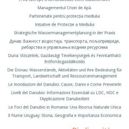
Managementul Crizei de Apă.
Parteneriate pentru protecția mediului
Inițiative de Protecție a Mediului
Strategische Wassermanagementplanung in der Praxis
Дунав: Важност водостаја, транспорта, пољопривреде,
рибарства и управљања водним ресурсима
Duna: Vízszintek, Gazdasági Tevékenységek és Fenntartható
Erőforrásgazdálkodás
Die Donau: Wasserstände, Aktivitäten und ihre Bedeutung für
Transport, Landwirtschaft und Ressourcenmanagement
Le Inondazioni del Danubio: Cause, Danni e Come Prevenirle
Livelli del Danubio: Informazioni Essenziali su LDC, HDC e
l’Applicazione DanubeAlert
Le Foci del Danubio in Romania: Una Risorsa Naturale Unica
Il Fiume Uruguay: Storia, Geografia e Importanza Economica