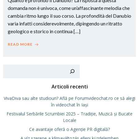
Quanto è profondo il Danubio? La risposta a questa
domanda non è univoca, come un’affascinante melodia che
cambia ritmo lungo il suo corso. La profondità del Danubio
varia infatti considerevolmente, dipingendo un ritratto
geologico e storico in continua […]
READ MORE
Cer
Articoli recenti
VivaDiva sau alte studiouri? Află pe Forumvideochat.ro ce să alegi
în videochat în Iași
Festivalul Serbările Scrumbiei 2025 – Tradiție, Muzică și Bucate
Locale
Ce avantaje oferă o Agenție PR digitală?
A víz szerepe a klímaváltozás elleni küzdelemben