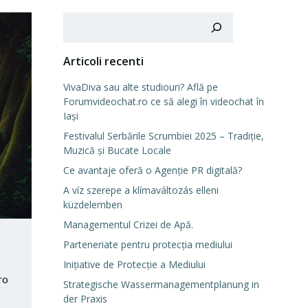
Cerca
Articoli recenti
VivaDiva sau alte studiouri? Află pe
Forumvideochat.ro ce să alegi în videochat în
Iași
Festivalul Serbările Scrumbiei 2025 – Tradiție,
Muzică și Bucate Locale
Ce avantaje oferă o Agenție PR digitală?
A víz szerepe a klímaváltozás elleni
küzdelemben
Managementul Crizei de Apă.
Parteneriate pentru protecția mediului
Inițiative de Protecție a Mediului
ro
Strategische Wassermanagementplanung in
der Praxis