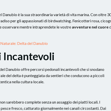
el Danubio è la sua straordinaria varietà di vita marina. Con oltre 3
aradiso per gli appassionati di birdwatching. Fenicotteri rosa, cicog
te osservare mentre intraprendete le vostre
avventure nel cuore
d
 Naturale: Delta del Danubio
 Incantevoli
 del Danubio offre percorsi pedonali incantevoli che si snodano
rale del delta è punteggiata da sentieri che conducono a piccoli
entica nella cultura locale.
on sarebbero complete senza un assaggio dei piatti locali. I
i pesce fresco, catturato giornalmente nei canali circostanti. Dai