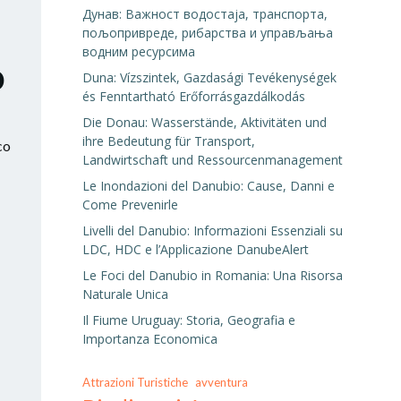
Дунав: Важност водостаја, транспорта,
пољопривреде, рибарства и управљања
водним ресурсима
o
Duna: Vízszintek, Gazdasági Tevékenységek
és Fenntartható Erőforrásgazdálkodás
Die Donau: Wasserstände, Aktivitäten und
ihre Bedeutung für Transport,
co
Landwirtschaft und Ressourcenmanagement
Le Inondazioni del Danubio: Cause, Danni e
Come Prevenirle
Livelli del Danubio: Informazioni Essenziali su
LDC, HDC e l’Applicazione DanubeAlert
Le Foci del Danubio in Romania: Una Risorsa
Naturale Unica
Il Fiume Uruguay: Storia, Geografia e
Importanza Economica
Attrazioni Turistiche
avventura