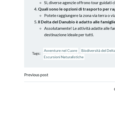
Sì, diverse agenzie offrono tour guidati c
Quali sono le opzioni di trasporto per ra
Potete raggiungere la zona via terra o vi
Il Delta del Danubio è adatto alle famigli
Assolutamente! Le attività adatte alle fam
destinazione ideale per tutti.
Avventure nel Cuore
Biodiversità del Delt
Tags:
Escursioni Naturalistiche
Post
Previous post
navigation