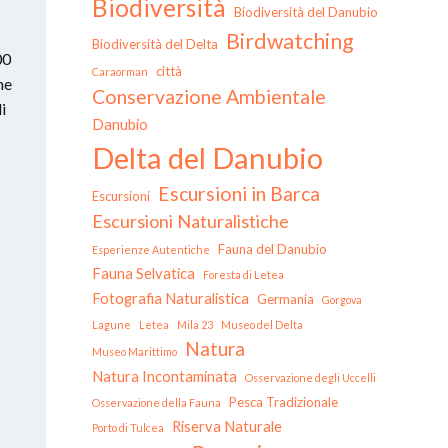
Biodiversità
Biodiversità del Danubio
Birdwatching
Biodiversità del Delta
00
città
Caraorman
ne
Conservazione Ambientale
i
Danubio
Delta del Danubio
Escursioni in Barca
Escursioni
Escursioni Naturalistiche
Fauna del Danubio
Esperienze Autentiche
Fauna Selvatica
Foresta di Letea
Fotografia Naturalistica
Germania
Gorgova
Lagune
Letea
Mila 23
Museo del Delta
Natura
Museo Marittimo
Natura Incontaminata
Osservazione degli Uccelli
Pesca Tradizionale
Osservazione della Fauna
Riserva Naturale
Porto di Tulcea