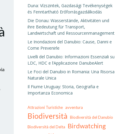
Duna: Vízszintek, Gazdasági Tevékenységek
és Fenntartható Erőforrásgazdálkodás
Die Donau: Wasserstände, Aktivitäten und
ihre Bedeutung für Transport,
à
Landwirtschaft und Ressourcenmanagement
Le Inondazioni del Danubio: Cause, Danni e
Come Prevenirle
Livelli del Danubio: Informazioni Essenziali su
LDC, HDC e l’Applicazione DanubeAlert
bia
Le Foci del Danubio in Romania: Una Risorsa
Naturale Unica
Il Fiume Uruguay: Storia, Geografia e
e
Importanza Economica
Attrazioni Turistiche
avventura
Biodiversità
Biodiversità del Danubio
Birdwatching
Biodiversità del Delta