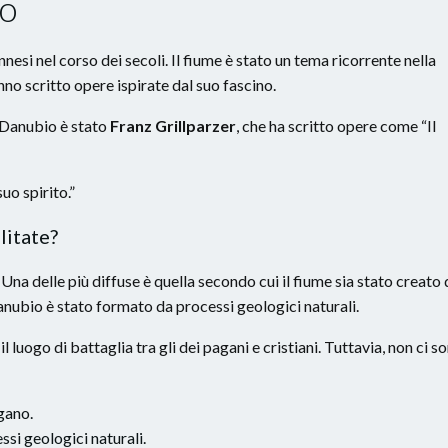
io
ennesi nel corso dei secoli. Il fiume è stato un tema ricorrente nella
anno scritto opere ispirate dal suo fascino.
l Danubio è stato
Franz Grillparzer
, che ha scritto opere come “Il
suo spirito.”
litate?
Una delle più diffuse è quella secondo cui il fiume sia stato creato 
 Danubio è stato formato da processi geologici naturali.
l luogo di battaglia tra gli dei pagani e cristiani. Tuttavia, non ci s
gano.
si geologici naturali.