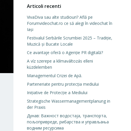
Articoli recenti
VivaDiva sau alte studiouri? Află pe
Forumvideochat.ro ce să alegi în videochat în
Iași
Festivalul Serbările Scrumbiei 2025 – Tradiție,
Muzică și Bucate Locale
Ce avantaje oferă o Agenție PR digitală?
A víz szerepe a klímaváltozás elleni
küzdelemben
Managementul Crizei de Apă.
Parteneriate pentru protecția mediului
Inițiative de Protecție a Mediului
Strategische Wassermanagementplanung in
der Praxis
Дунав: Важност водостаја, транспорта,
пољопривреде, рибарства и управљања
водним ресурсима