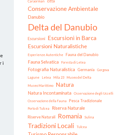
città
Caraorman
Conservazione Ambientale
Danubio
Delta del Danubio
Escursioni in Barca
Escursioni
Escursioni Naturalistiche
Fauna del Danubio
le
Esperienze Autentiche
Fauna Selvatica
 i
Foresta di Letea
Fotografia Naturalistica
Germania
Gorgova
Lagune
Letea
Mila 23
Museo del Delta
Natura
Museo Marittimo
Natura Incontaminata
Osservazione degli Uccelli
Pesca Tradizionale
Osservazione della Fauna
Riserva Naturale
Porto di Tulcea
Romania
Riserve Naturali
Sulina
Tradizioni Locali
Tulcea
Turismo Responsabile