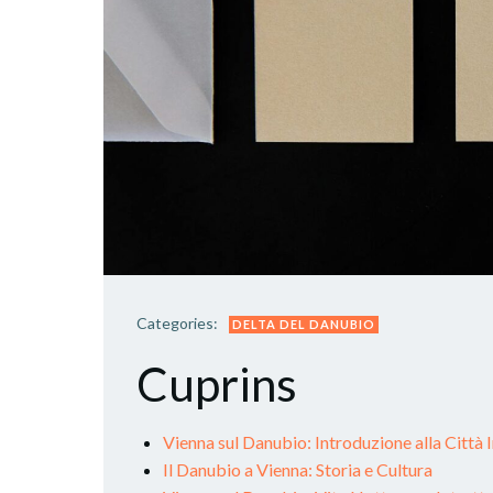
Categories:
DELTA DEL DANUBIO
Cuprins
Vienna sul Danubio: Introduzione alla Città 
Il Danubio a Vienna: Storia e Cultura