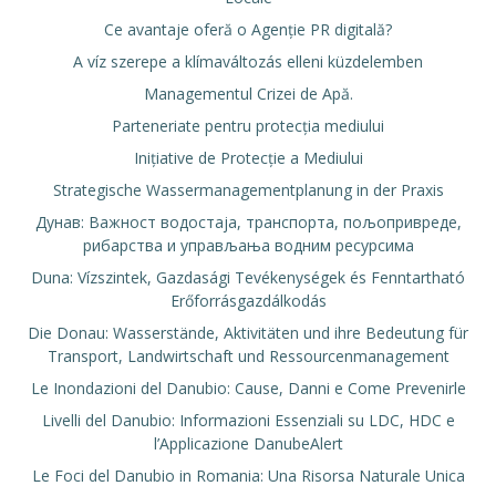
Ce avantaje oferă o Agenție PR digitală?
A víz szerepe a klímaváltozás elleni küzdelemben
Managementul Crizei de Apă.
Parteneriate pentru protecția mediului
Inițiative de Protecție a Mediului
Strategische Wassermanagementplanung in der Praxis
Дунав: Важност водостаја, транспорта, пољопривреде,
рибарства и управљања водним ресурсима
Duna: Vízszintek, Gazdasági Tevékenységek és Fenntartható
Erőforrásgazdálkodás
Die Donau: Wasserstände, Aktivitäten und ihre Bedeutung für
Transport, Landwirtschaft und Ressourcenmanagement
Le Inondazioni del Danubio: Cause, Danni e Come Prevenirle
Livelli del Danubio: Informazioni Essenziali su LDC, HDC e
l’Applicazione DanubeAlert
Le Foci del Danubio in Romania: Una Risorsa Naturale Unica