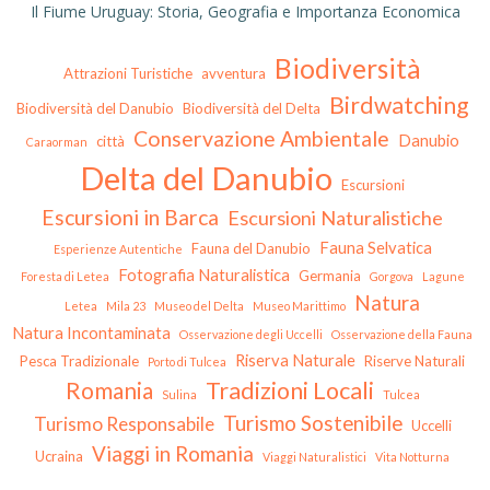
Il Fiume Uruguay: Storia, Geografia e Importanza Economica
Biodiversità
Attrazioni Turistiche
avventura
Birdwatching
Biodiversità del Danubio
Biodiversità del Delta
Conservazione Ambientale
Danubio
città
Caraorman
Delta del Danubio
Escursioni
Escursioni in Barca
Escursioni Naturalistiche
Fauna Selvatica
Fauna del Danubio
Esperienze Autentiche
Fotografia Naturalistica
Germania
Foresta di Letea
Gorgova
Lagune
Natura
Letea
Mila 23
Museo del Delta
Museo Marittimo
Natura Incontaminata
Osservazione degli Uccelli
Osservazione della Fauna
Riserva Naturale
Pesca Tradizionale
Riserve Naturali
Porto di Tulcea
Tradizioni Locali
Romania
Sulina
Tulcea
Turismo Sostenibile
Turismo Responsabile
Uccelli
Viaggi in Romania
Ucraina
Viaggi Naturalistici
Vita Notturna