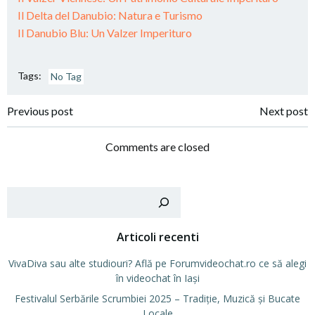
Il Delta del Danubio: Natura e Turismo
Il Danubio Blu: Un Valzer Imperituro
Tags:
No Tag
Post
Post
Previous post
Next post
navigation
navigation
Comments are closed
Cer
Articoli recenti
VivaDiva sau alte studiouri? Află pe Forumvideochat.ro ce să alegi
în videochat în Iași
Festivalul Serbările Scrumbiei 2025 – Tradiție, Muzică și Bucate
Locale