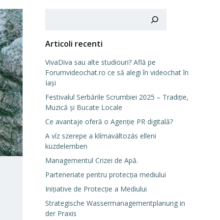
Cerca
Articoli recenti
VivaDiva sau alte studiouri? Află pe
Forumvideochat.ro ce să alegi în videochat în
Iași
Festivalul Serbările Scrumbiei 2025 – Tradiție,
Muzică și Bucate Locale
Ce avantaje oferă o Agenție PR digitală?
A víz szerepe a klímaváltozás elleni
küzdelemben
Managementul Crizei de Apă.
Parteneriate pentru protecția mediului
Inițiative de Protecție a Mediului
Strategische Wassermanagementplanung in
der Praxis