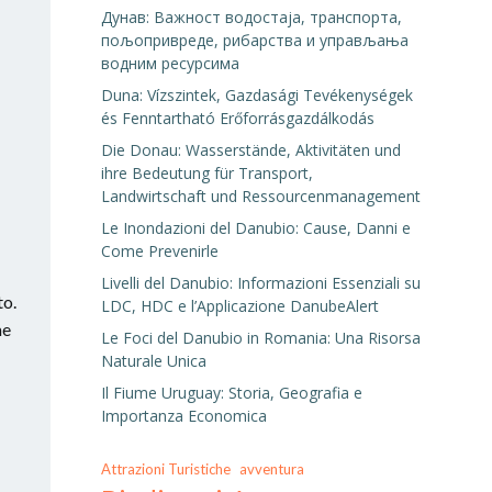
Дунав: Важност водостаја, транспорта,
пољопривреде, рибарства и управљања
водним ресурсима
Duna: Vízszintek, Gazdasági Tevékenységek
és Fenntartható Erőforrásgazdálkodás
Die Donau: Wasserstände, Aktivitäten und
ihre Bedeutung für Transport,
Landwirtschaft und Ressourcenmanagement
Le Inondazioni del Danubio: Cause, Danni e
Come Prevenirle
Livelli del Danubio: Informazioni Essenziali su
to.
LDC, HDC e l’Applicazione DanubeAlert
me
Le Foci del Danubio in Romania: Una Risorsa
Naturale Unica
Il Fiume Uruguay: Storia, Geografia e
Importanza Economica
Attrazioni Turistiche
avventura