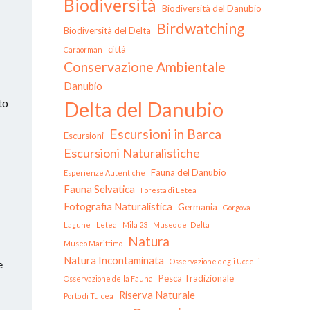
Biodiversità
Biodiversità del Danubio
Birdwatching
Biodiversità del Delta
città
Caraorman
Conservazione Ambientale
Danubio
to
Delta del Danubio
Escursioni in Barca
Escursioni
Escursioni Naturalistiche
Fauna del Danubio
Esperienze Autentiche
Fauna Selvatica
Foresta di Letea
Fotografia Naturalistica
Germania
Gorgova
Lagune
Letea
Mila 23
Museo del Delta
Natura
Museo Marittimo
Natura Incontaminata
Osservazione degli Uccelli
e
Pesca Tradizionale
Osservazione della Fauna
Riserva Naturale
Porto di Tulcea