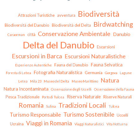
Biodiversità
Attrazioni Turistiche
avventura
Birdwatching
Biodiversità del Danubio
Biodiversità del Delta
Conservazione Ambientale
Danubio
città
Caraorman
Delta del Danubio
Escursioni
Escursioni in Barca
Escursioni Naturalistiche
Fauna Selvatica
Fauna del Danubio
Esperienze Autentiche
Fotografia Naturalistica
Germania
Foresta di Letea
Gorgova
Lagune
Natura
Letea
Mila 23
Museo del Delta
Museo Marittimo
Natura Incontaminata
Osservazione degli Uccelli
Osservazione della Fauna
Riserva Naturale
Pesca Tradizionale
Riserve Naturali
Porto di Tulcea
Tradizioni Locali
Romania
Sulina
Tulcea
Turismo Sostenibile
Turismo Responsabile
Uccelli
Viaggi in Romania
Ucraina
Viaggi Naturalistici
Vita Notturna