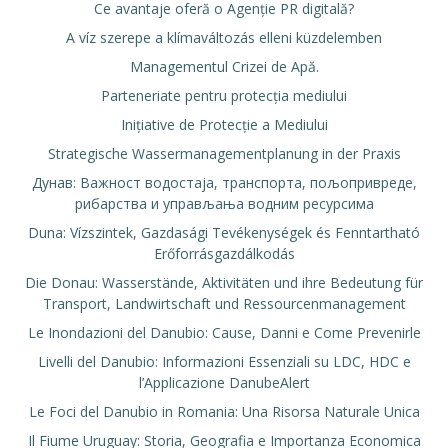
Ce avantaje oferă o Agenție PR digitală?
A víz szerepe a klímaváltozás elleni küzdelemben
Managementul Crizei de Apă.
Parteneriate pentru protecția mediului
Inițiative de Protecție a Mediului
Strategische Wassermanagementplanung in der Praxis
Дунав: Важност водостаја, транспорта, пољопривреде,
рибарства и управљања водним ресурсима
Duna: Vízszintek, Gazdasági Tevékenységek és Fenntartható
Erőforrásgazdálkodás
Die Donau: Wasserstände, Aktivitäten und ihre Bedeutung für
Transport, Landwirtschaft und Ressourcenmanagement
Le Inondazioni del Danubio: Cause, Danni e Come Prevenirle
Livelli del Danubio: Informazioni Essenziali su LDC, HDC e
l’Applicazione DanubeAlert
Le Foci del Danubio in Romania: Una Risorsa Naturale Unica
Il Fiume Uruguay: Storia, Geografia e Importanza Economica