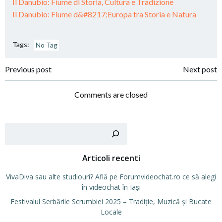
Il Danubio: Fiume di Storia, Cultura e Tradizione
Il Danubio: Fiume d&#8217;Europa tra Storia e Natura
Tags:
No Tag
Post
Post
Previous post
Next post
navigation
navigation
Comments are closed
Cer
Articoli recenti
VivaDiva sau alte studiouri? Află pe Forumvideochat.ro ce să alegi
în videochat în Iași
Festivalul Serbările Scrumbiei 2025 – Tradiție, Muzică și Bucate
Locale